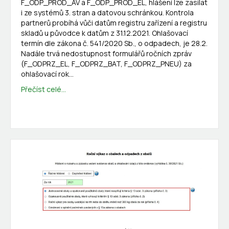
F_ODP_PROD_AV a F_ODP_PROD_EL, hlášení lze zasílat
i ze systémů 3. stran a datovou schránkou. Kontrola
partnerů probíhá vůči datům registru zařízení a registru
skladů u původce k datům z 31.12.2021. Ohlašovací
termín dle zákona č. 541/2020 Sb., o odpadech, je 28.2.
Nadále trvá nedostupnost formulářů ročních zpráv
(F_ODPRZ_EL, F_ODPRZ_BAT, F_ODPRZ_PNEU) za
ohlašovací rok…
Přečíst celé...