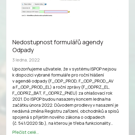
Nedostupnost formulářů agendy
Odpady
3 ledna, 2022
Upozorňujeme uživatele, že v systému ISPOP nejsou
k dispozici vybrané formuláře pro roční hlášení
v agendě odpady (F_ODP_PROD, F_ODP_PROD_AV
a F_ODP_PROD_EL) a roční zprávy (F_ODPRZ_EL,
F_ODPRZ_BAT, F_ODPRZ_PNEU) za ohlašovací rok
2021. Do ISPOP budou nasazeny koncem ledna/na
začátku února 2022. Důvodem prodlevy v nasazení je
nedávná změna Registru zařízení, obchodníků a spisů
spojená s přijetím nového zákona o odpadech
(č. 541/2020 Sb.), na kterou je třeba funkcionality…
Přečíst celé...