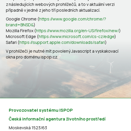
z následujících webových prohlížečů, a to v aktuální verzi
případně v jedné z jeho tří posledních aktualizací.
Google Chrome (
https://www.google.com/chrome/?
brand=BNSD&
)
Mozilla Firefox (
https://www.mozilla.org/en-US/firefox/new/
)
Microsoft Edge (
https://www.microsoft.com/cs-cz/edge
)
Safari (
https://support.apple.com/downloads/safari
)
V prohlížeči je nutné mít povolený Javascript a vyskakovací
okna pro doménu ispop.cz.
Provozovatel systému ISPOP
Česká informační agentura životního prostředí
Moskevská 1523/63