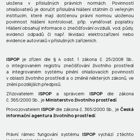
uložena v příslušných právních normách. Povinností
ohlašovatelů je doručit příslušná hlášení státním či veřejným
institucím, které mají dotčenou právní normou uloženou
povinnost hlášení kontrolovat, příp. vyměřovat poplatky.
Hlášení obsahují informace o znečišťování ovzduší, vod, půdy,
evidenci odpadů či např. likvidaci elektrozařízení nebo
evidence autovraků v příslušných zařízeních.
ISPOP
je zřízen dle § 4 odst. 1 zákona č. 25/2008 Sb.,
o integrovaném registru znečišťování životního prostředí
a integrovaném systému plnění ohlašovacích povinností
v oblasti životního prostředí a o změně některých zákonů, ve
znění pozdějších předpisů.
Zřizovatelem
ISPOP
a správcem
ISPOP
dle zákona
č. 365/2000 Sb., je
Ministerstvo životního prostředí
.
Provozovatelem
ISPOP
dle zákona č. 365/2000 Sb., je
Česká
informační agentura životního prostředí
.
Právní rámec fungování systému
ISPOP
vychází z těchto