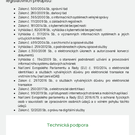
legislativních předpisů:
Zákon č. 500/2004 Sb., správní řád
Zákon č. 280/2009 Sb., daňový řád
Zákon č. 365/2000 Sb., o informačních systémech veřejné správy
Zákon č. 111/2009 Sb., o základních registrech
Zákon č. 181/2014 Sb., o kybernetické bezpečnosti
Vyhláška č. 82/2018 Sb., vyhláška o kybernetické bezpečnosti
Vyhláška č. 317/2014 Sb., o významných informačních systémech a jejich
určujících kritériích
Zákon č. 499/2004 Sb., o archivnictví a spisové službě
Vyhláška č. 259/2012 Sb., o podrobnostech výkonu spisové služby
Zákon č.300/2008 Sb., o elektronických úkonech a autorizované konverzi
dokumentů
Vyhláška č. 194/2009 Sb., o stanovení podrobností užívání a provozování
informačního systému datových schránek
Nařízení Evropského Parlamentu a Rady (EU) č. 910/2014, o elektronické
identifikaci a službách vytvářejících důvěru pro elektronické transakce na
vnitřním trhu (nařízení eIDAS)
Zákon č. 297/2016 Sb., o službách vytvářejících důvěru pro elektronické
transakce
Zákon č. 250/2017 Sb., o elektronické identifikaci
Zákon č. 99/2019 Sb., o přístupnosti internetových stránek a mobilních aplikací
Nařízení Evropského parlamentu a Rady (EU) 2016/679, o ochraně fyzických
osob v souvislosti se zpracováním osobních údajů a o volném pohybu těchto
údajů
Zákon č. 12/2020 Sb., o právu na digitální služby
Technická podpora