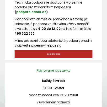
Technická podpora je dostupná v písemné
podobě prostřednictvím helpdesku
(
podpora.cenia.cz
).
V období letních měsíců (červenec a srpen) je
telefonická podpora zajišťována vždy v pondělí
a ve středu
od 9:00 do 12:00
na telefonním čísle
490 522 550
.
Mimo provozní dobu telefonické podpory prosím
využívejte písemný helpdesk.
Zaslat dotaz
Plánované odstávky
každý čtvrtek
17:00 - 23:59
Nedostupnost cca 10-20 minut
v uvedeném rozmezí.