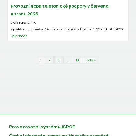
Provozní doba telefonické podpory v červenci
a srpnu 2026
26 června, 2026
V průběhu letních měsíců (červenec a srpen) s platností od 1.7.2026 do 31.8.2026…
Celý článek
1
2
3
…
18
Další »
Provozovatel systému ISPOP
Česká informační agentura životního prostředí