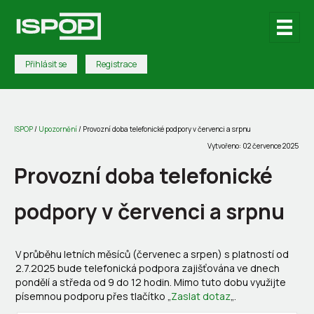
Přihlásit se
Registrace
ISPOP
/
Upozornění
/
Provozní doba telefonické podpory v červenci a srpnu
Vytvořeno: 02 července 2025
Provozní doba telefonické
podpory v červenci a srpnu
V průběhu letních měsíců (červenec a srpen) s platností od
2.7.2025 bude telefonická podpora zajišťována ve dnech
pondělí a středa od 9 do 12 hodin. Mimo tuto dobu využijte
písemnou podporu přes tlačítko „
Zaslat dotaz
„.