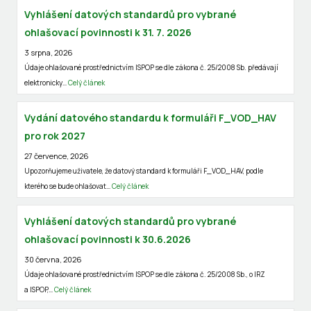
Vyhlášení datových standardů pro vybrané
ohlašovací povinnosti k 31. 7. 2026
3 srpna, 2026
Údaje ohlašované prostřednictvím ISPOP se dle zákona č. 25/2008 Sb. předávají
elektronicky…
Celý článek
Vydání datového standardu k formuláři F_VOD_HAV
pro rok 2027
27 července, 2026
Upozorňujeme uživatele, že datový standard k formuláři F_VOD_HAV, podle
kterého se bude ohlašovat…
Celý článek
Vyhlášení datových standardů pro vybrané
ohlašovací povinnosti k 30.6.2026
30 června, 2026
Údaje ohlašované prostřednictvím ISPOP se dle zákona č. 25/2008 Sb., o IRZ
a ISPOP,…
Celý článek