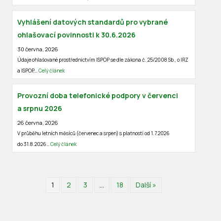
m
Vyhlášení datových standardů pro vybrané
ohlašovací povinnosti k 30.6.2026
30 června, 2026
Údaje ohlašované prostřednictvím ISPOP se dle zákona č. 25/2008 Sb., o IRZ
a ISPOP,…
Celý článek
Provozní doba telefonické podpory v červenci
a srpnu 2026
26 června, 2026
V průběhu letních měsíců (červenec a srpen) s platností od 1.7.2026
do 31.8.2026…
Celý článek
1
2
3
…
18
Další »