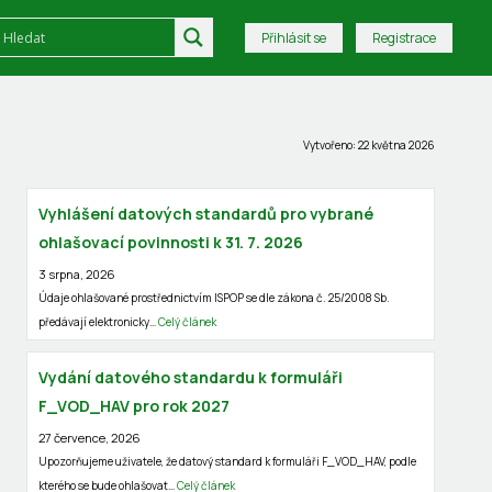
Přihlásit se
Registrace
Vytvořeno: 22 května 2026
Vyhlášení datových standardů pro vybrané
ohlašovací povinnosti k 31. 7. 2026
3 srpna, 2026
Údaje ohlašované prostřednictvím ISPOP se dle zákona č. 25/2008 Sb.
předávají elektronicky…
Celý článek
Vydání datového standardu k formuláři
F_VOD_HAV pro rok 2027
27 července, 2026
Upozorňujeme uživatele, že datový standard k formuláři F_VOD_HAV, podle
kterého se bude ohlašovat…
Celý článek