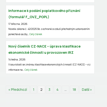
m
Informace k podání poplatkového přiznání
(formulář F_OVZ_POPL)
17 března, 2026
Novela zákona č. 42/2025 Sb. o ochraně ovzduší přechodným ustanovením
ponechává sazby…
Celý článek
Nový číselník CZ-NACE – úprava klasifikace
ekonomické činnosti u provozoven IRZ
14 ledna, 2026
V souvislosti se změnou klasifikace ekonomických činností (CZ-NACE) – viz
informace na…
Celý článek
« Předchozí
1
2
3
4
…
18
Další »