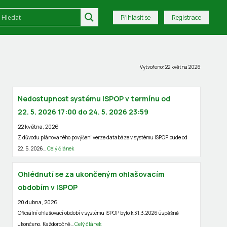
Přihlásit se
Registrace
Vytvořeno: 22 května 2026
Nedostupnost systému ISPOP v termínu od
22. 5. 2026 17:00 do 24. 5. 2026 23:59
22 května, 2026
Z důvodu plánovaného povýšení verze databáze v systému ISPOP bude od
22. 5. 2026…
Celý článek
Ohlédnutí se za ukončeným ohlašovacím
obdobím v ISPOP
20 dubna, 2026
Oficiální ohlašovací období v systému ISPOP bylo k 31.3.2026 úspěšně
ukončeno. Každoročně…
Celý článek