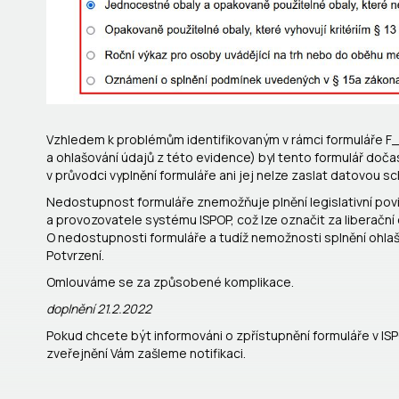
Vzhledem k problémům identifikovaným v rámci formuláře F
a ohlašování údajů z této evidence) byl tento formulář doča
v průvodci vyplnění formuláře ani jej nelze zaslat datovou s
Nedostupnost formuláře znemožňuje plnění legislativní pov
a provozovatele systému ISPOP, což lze označit za liberační
O nedostupnosti formuláře a tudíž nemožnosti splnění ohl
Potvrzení.
Omlouváme se za způsobené komplikace.
doplnění 21.2.2022
Pokud chcete být informováni o zpřístupnění formuláře v IS
zveřejnění Vám zašleme notifikaci.