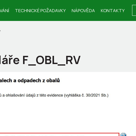
VÁNÍ
TECHNICKÉ POŽADAVKY
NÁPOVĚDA
KONTAKTY
V
láře F_OBL_RV