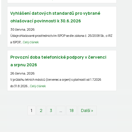
Vyhlášení datových standardů pro vybrané
ohlašovací povinnosti k 30.6.2026
30 června, 2026
Údaje ohlašované prostřednictvím ISPOP se dle zákona č. 25/2008 Sb., o IRZ
a ISPOP,…
Celý článek
Provozní doba telefonické podpory v červenci
a srpnu 2026
26 června, 2026
V průběhu letních měsíců (červenec a srpen) s platností od 1.7.2026
do 31.8.2026…
Celý článek
1
2
3
…
18
Další »