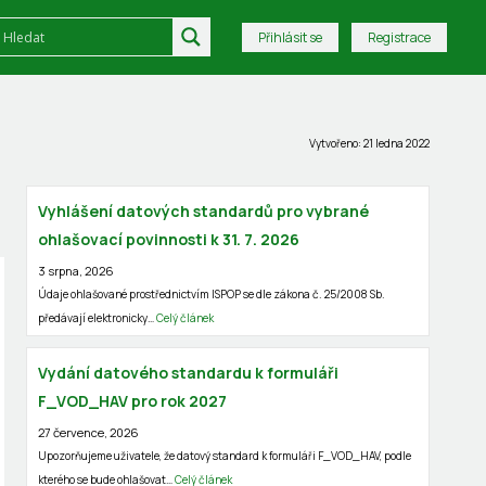
Přihlásit se
Registrace
Vytvořeno: 21 ledna 2022
Vyhlášení datových standardů pro vybrané
ohlašovací povinnosti k 31. 7. 2026
3 srpna, 2026
Údaje ohlašované prostřednictvím ISPOP se dle zákona č. 25/2008 Sb.
předávají elektronicky…
Celý článek
Vydání datového standardu k formuláři
F_VOD_HAV pro rok 2027
27 července, 2026
Upozorňujeme uživatele, že datový standard k formuláři F_VOD_HAV, podle
kterého se bude ohlašovat…
Celý článek