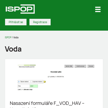
Přihlásit se
Registrace
ISPOP
/
Voda
Voda
Nasazení formuláře F_VOD_HAV –