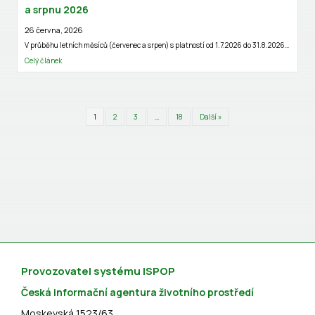
a srpnu 2026
26 června, 2026
V průběhu letních měsíců (červenec a srpen) s platností od 1.7.2026 do 31.8.2026…
Celý článek
1
2
3
…
18
Další »
Provozovatel systému ISPOP
Česká informační agentura životního prostředí
Moskevská 1523/63