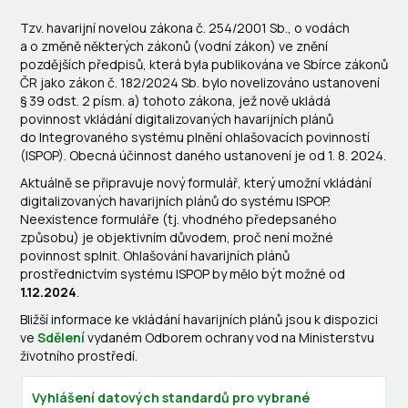
Tzv. havarijní novelou zákona č. 254/2001 Sb., o vodách
a o změně některých zákonů (vodní zákon) ve znění
pozdějších předpisů, která byla publikována ve Sbírce zákonů
ČR jako zákon č. 182/2024 Sb. bylo novelizováno ustanovení
§ 39 odst. 2 písm. a) tohoto zákona, jež nově ukládá
povinnost vkládání digitalizovaných havarijních plánů
do Integrovaného systému plnění ohlašovacích povinností
(ISPOP). Obecná účinnost daného ustanovení je od 1. 8. 2024.
Aktuálně se připravuje nový formulář, který umožní vkládání
digitalizovaných havarijních plánů do systému ISPOP.
Neexistence formuláře (tj. vhodného předepsaného
způsobu) je objektivním důvodem, proč není možné
povinnost splnit. Ohlašování havarijních plánů
prostřednictvím systému ISPOP by mělo být možné od
1.12.2024
.
Bližší informace ke vkládání havarijních plánů jsou k dispozici
ve
Sdělení
vydaném Odborem ochrany vod na Ministerstvu
životního prostředí.
Vyhlášení datových standardů pro vybrané