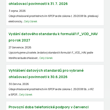
ohlašovací povinnosti k 31. 7. 2026
3 srpna, 2026
Údaje ohlašované prostřednictvím ISPOP se dle zákona č. 25/2008 Sb. předávají
elektronicky…
Celý článek
Vydání datového standardu k formuláři F_VOD_HAV
pro rok 2027
27 července, 2026
Upozorňujeme uživatele, že datový standard k formuláři F_VOD_HAV, podle
kterého se bude ohlašovat…
Celý článek
Vyhlášení datových standardů pro vybrané
ohlašovací povinnosti k 30.6.2026
30 června, 2026
Údaje ohlašované prostřednictvím ISPOP se dle zákona č. 25/2008 Sb., o IRZ
a ISPOP,…
Celý článek
Provozní doba telefonické podpory v červenci