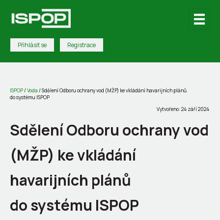
Přihlásit se
Registrace
ISPOP
/
Voda
/
Sdělení Odboru ochrany vod (MŽP) ke vkládání havarijních plánů
do systému ISPOP
Vytvořeno: 24 září 2024
Sdělení Odboru ochrany vod
(MŽP) ke vkládání
havarijních plánů
do systému ISPOP