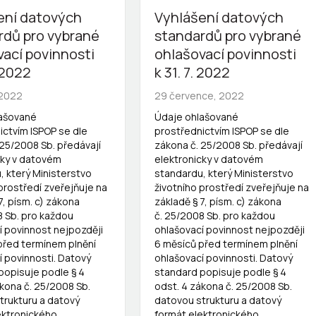
ení datových
Vyhlášení datových
rdů pro vybrané
standardů pro vybrané
vací povinnosti
ohlašovací povinnosti
. 2022
k 31. 7. 2022
 2022
29 července, 2022
lašované
Údaje ohlašované
ictvím ISPOP se dle
prostřednictvím ISPOP se dle
 25/2008 Sb. předávají
zákona č. 25/2008 Sb. předávají
cky v datovém
elektronicky v datovém
, který Ministerstvo
standardu, který Ministerstvo
prostředí zveřejňuje na
životního prostředí zveřejňuje na
7, písm. c) zákona
základě § 7, písm. c) zákona
8 Sb. pro každou
č. 25/2008 Sb. pro každou
í povinnost nejpozději
ohlašovací povinnost nejpozději
před termínem plnění
6 měsíců před termínem plnění
í povinnosti. Datový
ohlašovací povinnosti. Datový
popisuje podle § 4
standard popisuje podle § 4
ákona č. 25/2008 Sb.
odst. 4 zákona č. 25/2008 Sb.
trukturu a datový
datovou strukturu a datový
ektronického
formát elektronického