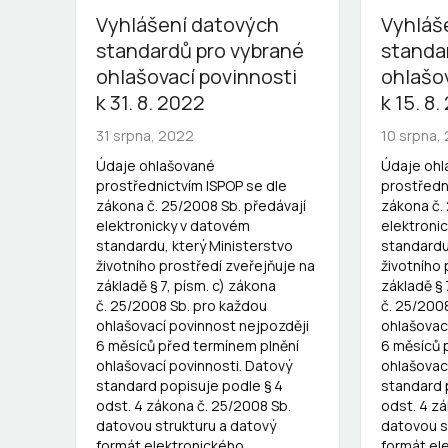
Vyhlášení datových
Vyhláš
standardů pro vybrané
standa
ohlašovací povinnosti
ohlašo
k 31. 8. 2022
k 15. 8
31 srpna, 2022
10 srpna,
Údaje ohlašované
Údaje oh
prostřednictvím ISPOP se dle
prostředn
zákona č. 25/2008 Sb. předávají
zákona č.
elektronicky v datovém
elektroni
standardu, který Ministerstvo
standardu
životního prostředí zveřejňuje na
životního 
základě § 7, písm. c) zákona
základě § 
č. 25/2008 Sb. pro každou
č. 25/200
ohlašovací povinnost nejpozději
ohlašovac
6 měsíců před termínem plnění
6 měsíců 
ohlašovací povinnosti. Datový
ohlašovac
standard popisuje podle § 4
standard 
odst. 4 zákona č. 25/2008 Sb.
odst. 4 z
datovou strukturu a datový
datovou s
formát elektronického
formát el