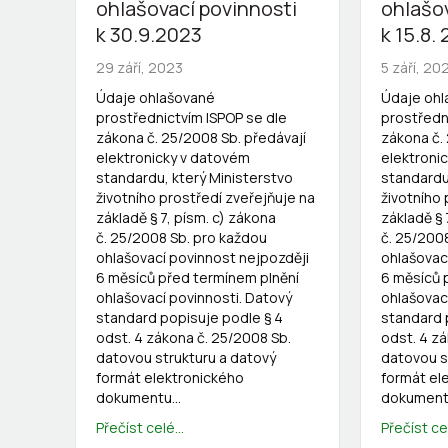
ohlašovací povinnosti
ohlašo
k 30.9.2023
k 15.8.
29 září, 2023
5 září, 20
Údaje ohlašované
Údaje oh
prostřednictvím ISPOP se dle
prostředn
zákona č. 25/2008 Sb. předávají
zákona č.
elektronicky v datovém
elektroni
standardu, který Ministerstvo
standardu
životního prostředí zveřejňuje na
životního 
základě § 7, písm. c) zákona
základě § 
č. 25/2008 Sb. pro každou
č. 25/200
ohlašovací povinnost nejpozději
ohlašovac
6 měsíců před termínem plnění
6 měsíců 
ohlašovací povinnosti. Datový
ohlašovac
standard popisuje podle § 4
standard 
odst. 4 zákona č. 25/2008 Sb.
odst. 4 z
datovou strukturu a datový
datovou s
formát elektronického
formát el
dokumentu…
dokumen
Přečíst celé...
Přečíst cel