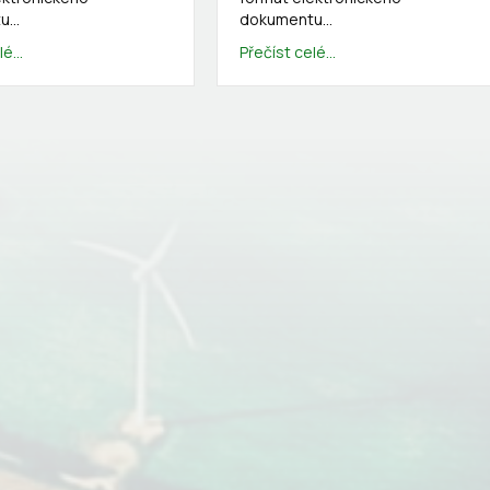
tu…
dokumentu…
é...
Přečíst celé...