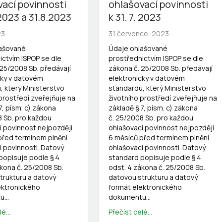
vací povinnosti
ohlašovací povinnosti
 2023 a 31.8.2023
k 31. 7. 2023
23
31 července, 2023
lašované
Údaje ohlašované
ictvím ISPOP se dle
prostřednictvím ISPOP se dle
 25/2008 Sb. předávají
zákona č. 25/2008 Sb. předávají
cky v datovém
elektronicky v datovém
, který Ministerstvo
standardu, který Ministerstvo
prostředí zveřejňuje na
životního prostředí zveřejňuje na
7, písm. c) zákona
základě § 7, písm. c) zákona
8 Sb. pro každou
č. 25/2008 Sb. pro každou
í povinnost nejpozději
ohlašovací povinnost nejpozději
před termínem plnění
6 měsíců před termínem plnění
í povinnosti. Datový
ohlašovací povinnosti. Datový
popisuje podle § 4
standard popisuje podle § 4
ákona č. 25/2008 Sb.
odst. 4 zákona č. 25/2008 Sb.
trukturu a datový
datovou strukturu a datový
ektronického
formát elektronického
tu…
dokumentu…
é...
Přečíst celé...