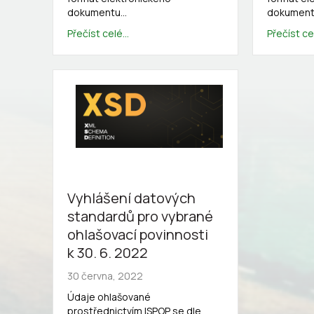
dokumentu…
dokumen
Přečíst celé...
Přečíst cel
Vyhlášení datových
standardů pro vybrané
ohlašovací povinnosti
k 30. 6. 2022
30 června, 2022
Údaje ohlašované
prostřednictvím ISPOP se dle