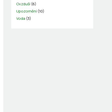
Ovzduší
(6)
Upozornění
(10)
Voda
(3)