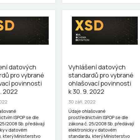
ení datových
Vyhlášení datových
rdů pro vybrané
standardů pro vybrané
vací povinnosti
ohlašovací povinnosti
0. 2022
k 30. 9. 2022
2022
30 září, 2022
lašované
Údaje ohlašované
ictvím ISPOP se dle
prostřednictvím ISPOP se dle
 25/2008 Sb. předávají
zákona č. 25/2008 Sb. předávají
cky v datovém
elektronicky v datovém
, který Ministerstvo
standardu, který Ministerstvo