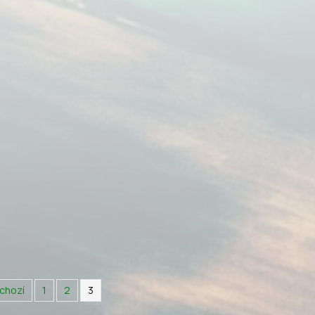
chozí
1
2
3