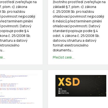
prostředí zveřejňuje na
životního prostředí zveřejňuje na
7, písm. c) zákona
základě § 7, písm. c) zákona
8 Sb. pro každou
č. 25/2008 Sb. pro každou
í povinnost nejpozději
ohlašovací povinnost nejpozději
před termínem plnění
6 měsíců před termínem plnění
í povinnosti. Datový
ohlašovací povinnosti. Datový
popisuje podle § 4
standard popisuje podle § 4
ákona č. 25/2008 Sb.
odst. 4 zákona č. 25/2008 Sb.
trukturu a datový
datovou strukturu a datový
ektronického
formát elektronického
tu…
dokumentu…
é...
Přečíst celé...