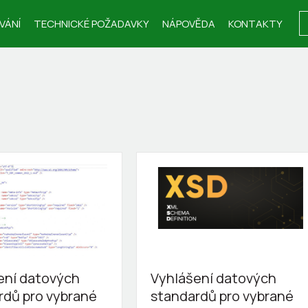
VÁNÍ
TECHNICKÉ POŽADAVKY
NÁPOVĚDA
KONTAKTY
ení datových
Vyhlášení datových
rdů pro vybrané
standardů pro vybrané