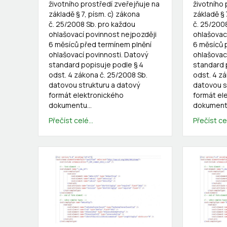
životního prostředí zveřejňuje na
životního 
základě § 7, písm. c) zákona
základě § 
č. 25/2008 Sb. pro každou
č. 25/200
ohlašovací povinnost nejpozději
ohlašovac
6 měsíců před termínem plnění
6 měsíců 
ohlašovací povinnosti. Datový
ohlašovac
standard popisuje podle § 4
standard 
odst. 4 zákona č. 25/2008 Sb.
odst. 4 z
datovou strukturu a datový
datovou s
formát elektronického
formát el
dokumentu…
dokumen
Přečíst celé...
Přečíst cel