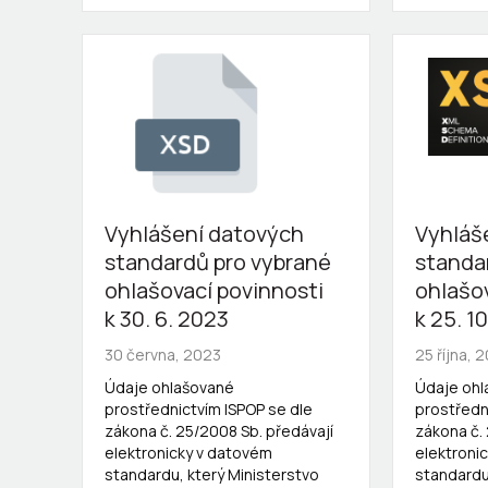
Vyhlášení datových
Vyhláš
standardů pro vybrané
standa
ohlašovací povinnosti
ohlašo
k 30. 6. 2023
k 25. 1
30 června, 2023
25 října, 
Údaje ohlašované
Údaje oh
prostřednictvím ISPOP se dle
prostředn
zákona č. 25/2008 Sb. předávají
zákona č.
elektronicky v datovém
elektroni
standardu, který Ministerstvo
standardu