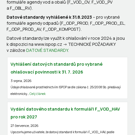
formuláře agendy vod a obalů (F_VOD_OV, F_VOD_PV
a F_OBL_RV).
Datové standardy vyhlášené k 31.8.2023
– pro vybrané
formuláře agendy odpadů (F_ODP_PROD, F_ODP_PROD_EL,
F_ODP_PROD_AV, F_ODP_KOMPOST).
Datové standardy lze využít k ohlašování v roce 2024 a jsou
k dispozici na www.ispop.cz -> TECHNICKÉ POŽADAVKY
v záložce
DATOVÉ STANDARDY
.
Vyhlášení datových standardů pro vybrané
ohlašovací povinnosti k 31. 7. 2026
3 srpna, 2026
Údaje ohlašované prostřednictvím ISPOP se dle zákona č. 25/2008 Sb. předávají
elektronicky…
Celý článek
Vydání datového standardu k formuláři F_VOD_HAV
pro rok 2027
27 července, 2026
Upozorňujeme uživatele, že datový standard k formuláři F_VOD_HAV, podle