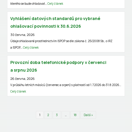
kterého se bude ohlašovat…
Celý článek
Vyhlášení datových standardů pro vybrané
ohlašovací povinnosti k 30.6.2026
30 června, 2026
Údaje ohlašované prostřednictvím ISPOP se dle zákona č. 25/2008 Sb., o IRZ
a ISPOP,…
Celý článek
Provozní doba telefonické podpory v červenci
a srpnu 2026
26 června, 2026
V průběhu letních měsíců (červenec a srpen) s platností od 1.7.2026 do 31.8.2026…
Celý článek
1
2
3
…
18
Další »