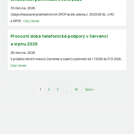
30 června, 2026
Údaje ohlašované prostřednictvím ISPOP se dle zákona č. 25/2008 Sb., o IRZ
a ISPOP,…
Celý článek
Provozní doba telefonické podpory v červenci
a srpnu 2026
26 června, 2026
V průběhu letních měsíců (červenec a srpen) s platností od 1.7.2026 do 31.8.2026…
Celý článek
1
2
3
…
18
Další »