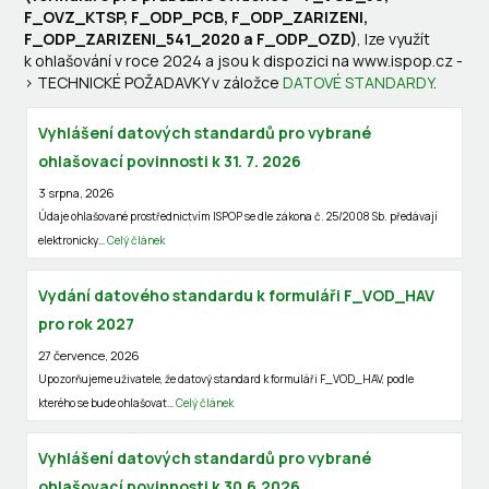
F_OVZ_KTSP, F_ODP_PCB, F_ODP_ZARIZENI,
F_ODP_ZARIZENI_541_2020 a F_ODP_OZD)
, lze využít
k ohlašování v roce 2024 a jsou k dispozici na www.ispop.cz -
> TECHNICKÉ POŽADAVKY v záložce
DATOVÉ STANDARDY
.
Vyhlášení datových standardů pro vybrané
ohlašovací povinnosti k 31. 7. 2026
3 srpna, 2026
Údaje ohlašované prostřednictvím ISPOP se dle zákona č. 25/2008 Sb. předávají
elektronicky…
Celý článek
Vydání datového standardu k formuláři F_VOD_HAV
pro rok 2027
27 července, 2026
Upozorňujeme uživatele, že datový standard k formuláři F_VOD_HAV, podle
kterého se bude ohlašovat…
Celý článek
Vyhlášení datových standardů pro vybrané
ohlašovací povinnosti k 30.6.2026