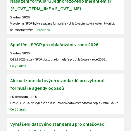
Nasazení formulářů Jednorázového měření emisí
(F_OVZ_TERM_JME a F_OVZ_JME)
2 ledna, 2026
V systému ISPOP byly nasazeny formuláře k ohlašovacím povinnostem týkajících
se jednorázového…
Celý článek
Spuštění ISPOP pro ohlašování v roce 2026
2 ledna, 2026
Od 2.1.2026 jsou v ISPOP dostupné formuláře pro ohlašování v roce 2026…
Celý článek
Aktualizace datových standardů pro vybrané
formuláře agendy odpadů
25 listopadu, 2025
Dne 25.11.2025 byl vyhlášen aktualizovaný datový standard a popis k formuláři: a…
Celý článek
Vyhlášení datového standardu pro ohlašovací