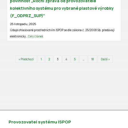
povinnost „Roční zpráva od provozovatele
kolektivního systému pro vybrané plastové výrobky
(F_ODPRZ_SUP)“
25 listopadu, 2025
Údaje ohlašované prostřednictvím ISPOP se dle zákona č. 25/2008 Sb. předávají
elektronicky…
Celý článek
« Předchozí
1
2
3
4
5
…
18
Další »
Provozovatel systému ISPOP