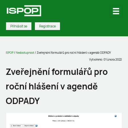
Přihlásit se
Registrace
ISPOP
/
Nedostupnost
/
Zveřejnění formulářů pro roční hlášení v agendě ODPADY
Vytvořeno: 01 února 2022
Zveřejnění formulářů pro
roční hlášení v agendě
ODPADY