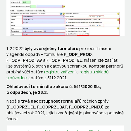
1. 2.2022
byly
zveřejněny formuláře
pro roční hlášení
v agendě odpady – formuláře
F_ODP_PROD,
F_ODP_PROD_AV a F_ODP_PROD_EL
, hlášení lze zasílat
i ze systémů 3. stran a datovou schránkou. Kontrola partnerů
probíhá vůči datům
registru zařízení
a
registru skladů
u původce
k datům z 31.12.2021.
Ohlašovací termín dle zákona č. 541/2020 Sb.,
o odpadech, je 28.2.
Nadále
trvá nedostupnost formulářů
ročních zpráv
(
F_ODPRZ_EL, F_ODPRZ_BAT, F_ODPRZ_PNEU
) za
ohlašovací rok 2021, jejich zveřejnění je plánováno v polovině
února.