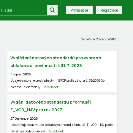
Přihlásit se
Registrace
Vytvořeno: 26 června 2026
Vyhlášení datových standardů pro vybrané
ohlašovací povinnosti k 31. 7. 2026
3 srpna, 2026
Údaje ohlašované prostřednictvím ISPOP se dle zákona č. 25/2008 Sb.
předávají elektronicky…
Celý článek
Vydání datového standardu k formuláři
F_VOD_HAV pro rok 2027
27 července, 2026
Upozorňujeme uživatele, že datový standard k formuláři F_VOD_HAV, podle
kterého se bude ohlašovat…
Celý článek