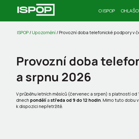
O ISPOP
OHLAŠO
ISPOP
/
Upozornění
/
Provozní doba telefonické podpory v č
Provozní doba telefo
a srpnu 2026
V průběhu letních měsíců (červenec a srpen) s platností od
dnech
pondělí
a
středa od 9 do 12 hodin
. Mimo tuto dobu v
k dispozici nepřetržitě.