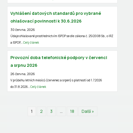
Vyhlášení datových standardů pro vybrané
ohlašovací povinnosti k 30.6.2026
30 června, 2026
Údaje ohlašované prostřednictvím ISPOP se dle zákona č. 25/2008 Sb., o IRZ
a ISPOP,…
Celý článek
Provozní doba telefonické podpory v červenci
a srpnu 2026
26 června, 2026
V průběhu letních měsíců (červenec a srpen) s platností od 1.7.2026
do 31.8.2026…
Celý článek
1
2
3
…
18
Další »