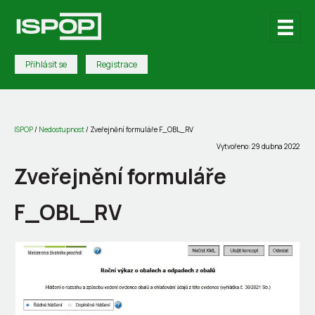
Přihlásit se
Registrace
ISPOP
/
Nedostupnost
/
Zveřejnění formuláře F_OBL_RV
Vytvořeno: 29 dubna 2022
Zveřejnění formuláře
F_OBL_RV