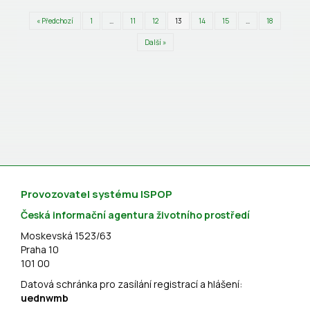
« Předchozí
1
…
11
12
13
14
15
…
18
Další »
Provozovatel systému ISPOP
Česká informační agentura životního prostředí
Moskevská 1523/63
Praha 10
101 00
Datová schránka pro zasílání registrací a hlášení:
uednwmb