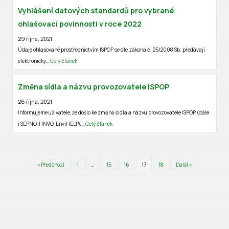
Vyhlášení datových standardů pro vybrané
ohlašovací povinnosti v roce 2022
29 října, 2021
Údaje ohlašované prostřednictvím ISPOP se dle zákona č. 25/2008 Sb. předávají
elektronicky…
Celý článek
Změna sídla a názvu provozovatele ISPOP
26 října, 2021
Informujeme uživatele, že došlo ke změně sídla a názvu provozovatele ISPOP (dále
i SEPNO, HNVO, EnviHELP),…
Celý článek
« Předchozí
1
…
15
16
17
18
Další »