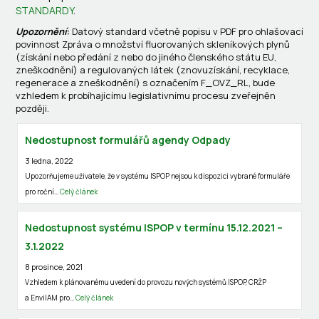
STANDARDY
.
Upozornění
:
Datový standard včetně popisu v PDF pro ohlašovací
povinnost Zpráva o množství fluorovaných skleníkových plynů
(získání nebo předání z nebo do jiného členského státu EU,
zneškodnění) a regulovaných látek (znovuzískání, recyklace,
regenerace a zneškodnění) s označením F_OVZ_RL, bude
vzhledem k probíhajícímu legislativnímu procesu zveřejněn
později.
Nedostupnost formulářů agendy Odpady
3 ledna, 2022
Upozorňujeme uživatele, že v systému ISPOP nejsou k dispozici vybrané formuláře
pro roční…
Celý článek
Nedostupnost systému ISPOP v termínu 15.12.2021 –
3.1.2022
8 prosince, 2021
Vzhledem k plánovanému uvedení do provozu nových systémů ISPOP, CRŽP
a EnviIAM pro…
Celý článek