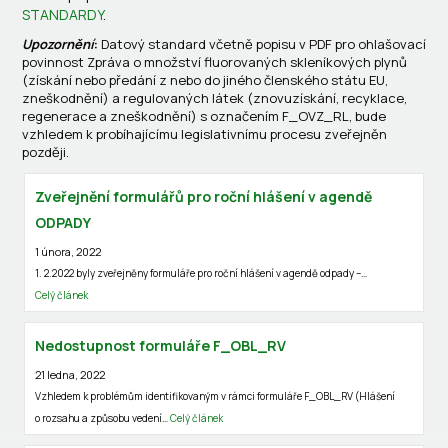
STANDARDY
.
Upozornění
:
Datový standard včetně popisu v PDF pro ohlašovací
povinnost Zpráva o množství fluorovaných skleníkových plynů
(získání nebo předání z nebo do jiného členského státu EU,
zneškodnění) a regulovaných látek (znovuzískání, recyklace,
regenerace a zneškodnění) s označením F_OVZ_RL, bude
vzhledem k probíhajícímu legislativnímu procesu zveřejněn
později.
Zveřejnění formulářů pro roční hlášení v agendě
ODPADY
1 února, 2022
1. 2.2022 byly zveřejněny formuláře pro roční hlášení v agendě odpady –…
Celý článek
Nedostupnost formuláře F_OBL_RV
21 ledna, 2022
Vzhledem k problémům identifikovaným v rámci formuláře F_OBL_RV (Hlášení
o rozsahu a způsobu vedení…
Celý článek