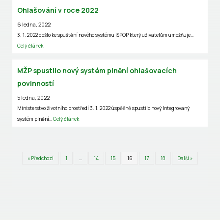
Ohlašování v roce 2022
6 ledna, 2022
3. 1. 2022 došlo ke spuštění nového systému ISPOP, který uživatelům umožňuje…
Celý článek
MŽP spustilo nový systém plnění ohlašovacích
povinností
5 ledna, 2022
Ministerstvo životního prostředí 3. 1. 2022 úspěšně spustilo nový Integrovaný
systém plnění…
Celý článek
« Předchozí
1
…
14
15
16
17
18
Další »