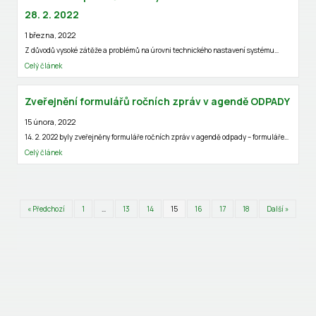
28. 2. 2022
1 března, 2022
Z důvodů vysoké zátěže a problémů na úrovni technického nastavení systému…
Celý článek
Zveřejnění formulářů ročních zpráv v agendě ODPADY
15 února, 2022
14. 2. 2022 byly zveřejněny formuláře ročních zpráv v agendě odpady – formuláře…
Celý článek
« Předchozí
1
…
13
14
15
16
17
18
Další »