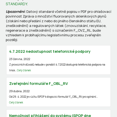
STANDARDY
.
Upozornění
:
Datový standard včetně popisu v PDF pro ohlašovací
povinnost Zpráva o množství fluorovaných skleníkových plynů
(získání nebo předání z nebo do jiného členského státu EU,
zneškodnění) a regulovaných látek (znovuzískání, recyklace,
regenerace a zneškodnění) s označením F_OVZ_RL, bude
vzhledem k probíhajícímu legislativnímu procesu zveřejněn
později.
4.7.2022 nedostupnost telefonické podpory
23 června, 2022
Z provozních důvodů nebude v pondělí 4.7.2022 dostupná telefonická podpora na
lince…
Celý článek
Zveřejnění formuláře F_OBL_RV
29 dubna, 2022
Od 29. 4. 2022 je v účtu ISPOP k dispozici formulář F_OBL_RV pro splnění…
Celý článek
Nemožnost přihlášení do systému ISPOP dne