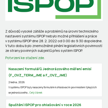
Z důvodů vysoké zátěže a problémů na úrovni technického
nastavení systému ISPOP nebylo možné přihlášení a práce
v systému ISPOP dne 28. 2. 2022 od 0:00 do 9:30 dopoledne.
V tuto dobu bylo znemožněné plnění legislativních povinností
ze strany povinných subjektů přes systém ISPOP.
Potvrzení ke stažení zde.
Nasazení formulářů Jednorázového měření emisí
(F_OVZ_TERM_JME a F_OVZ_JME)
2 ledna, 2026
V systému ISPOP byly nasazeny formuláře k ohlašovacím povinnostem týkajících
se jednorázového…
Celý článek
Spuštění ISPOP pro ohlašování v roce 2026