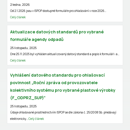
2 ledna, 2026
Od 2.1.2026 jsou v ISPOP dostupné formuláře pro ohlašování v roce 2026…
Celý článek
Aktualizace datových standardů pro vybrané
formuláře agendy odpadů
25 listopadu, 2025
Dne 25.11.2025 byl vyhlášen aktualizovaný datový standard a popis k formuláři: a…
Celý článek
Vyhlášení datového standardu pro ohlašovací
povinnost „Roční zpráva od provozovatele
kolektivního systému pro vybrané plastové výrobky
(F_ODPRZ_SUP)“
25 listopadu, 2025
Údaje ohlašované prostřednictvím ISPOP se dle zákona č. 25/2008 Sb. předávají
elektronicky…
Celý článek