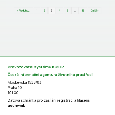
« Předchozí
1
2
3
4
5
…
18
Další »
Provozovatel systému ISPOP
Česká informační agentura životního prostředí
Moskevská 1523/63
Praha 10
101 00
Datová schránka pro zasílání registrací a hlášení:
uednwmb