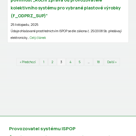
kolektivního systému pro vybrané plastové výrobky
(F_ODPRZ_SUP)“
25 listopadu, 2025
Údaje ohlašované prostřednictvím ISPOP se dle zákona č. 25/2008 Sb. předávají
elektronicky…
Celý článek
« Předchozí
1
2
3
4
5
…
18
Další »
Provozovatel systému ISPOP