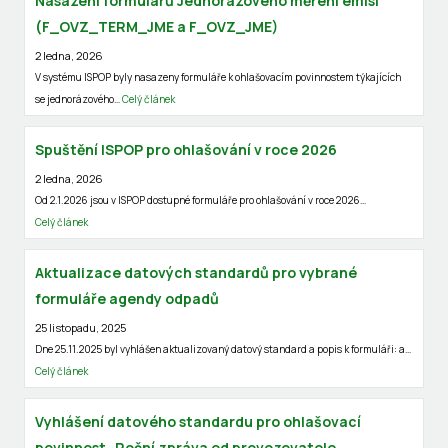
Nasazení formulářů Jednorázového měření emisí
(F_OVZ_TERM_JME a F_OVZ_JME)
2 ledna, 2026
V systému ISPOP byly nasazeny formuláře k ohlašovacím povinnostem týkajících
se jednorázového…
Celý článek
Spuštění ISPOP pro ohlašování v roce 2026
2 ledna, 2026
Od 2.1.2026 jsou v ISPOP dostupné formuláře pro ohlašování v roce 2026…
Celý článek
Aktualizace datových standardů pro vybrané
formuláře agendy odpadů
25 listopadu, 2025
Dne 25.11.2025 byl vyhlášen aktualizovaný datový standard a popis k formuláři: a…
Celý článek
Vyhlášení datového standardu pro ohlašovací
povinnost „Roční zpráva od provozovatele