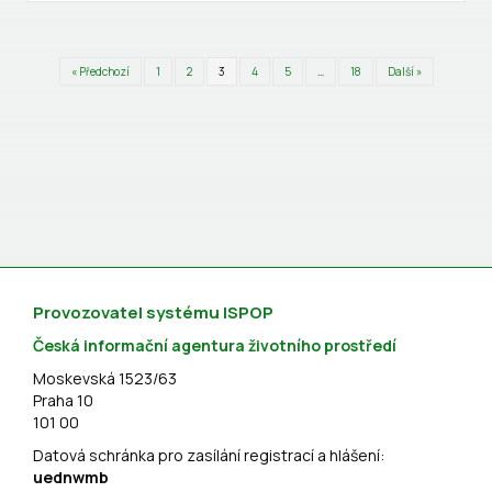
« Předchozí
1
2
3
4
5
…
18
Další »
Provozovatel systému ISPOP
Česká informační agentura životního prostředí
Moskevská 1523/63
Praha 10
101 00
Datová schránka pro zasílání registrací a hlášení:
uednwmb