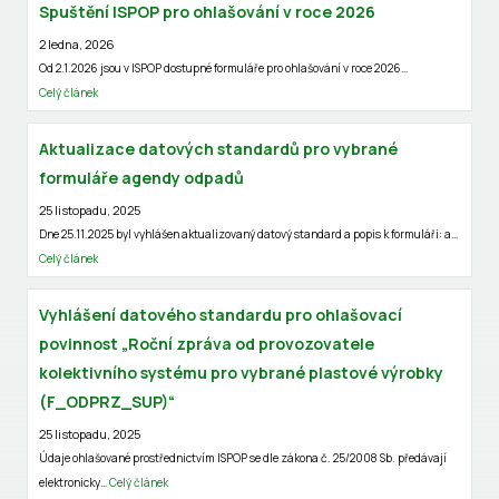
Spuštění ISPOP pro ohlašování v roce 2026
2 ledna, 2026
Od 2.1.2026 jsou v ISPOP dostupné formuláře pro ohlašování v roce 2026…
Celý článek
Aktualizace datových standardů pro vybrané
formuláře agendy odpadů
25 listopadu, 2025
Dne 25.11.2025 byl vyhlášen aktualizovaný datový standard a popis k formuláři: a…
Celý článek
Vyhlášení datového standardu pro ohlašovací
povinnost „Roční zpráva od provozovatele
kolektivního systému pro vybrané plastové výrobky
(F_ODPRZ_SUP)“
25 listopadu, 2025
Údaje ohlašované prostřednictvím ISPOP se dle zákona č. 25/2008 Sb. předávají
elektronicky…
Celý článek