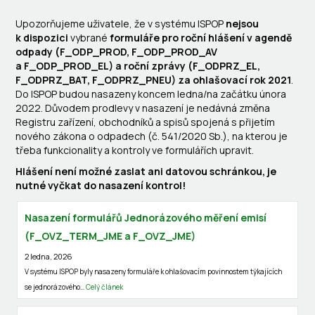
Upozorňujeme uživatele, že v systému ISPOP
nejsou
k dispozici
vybrané
formuláře pro roční hlášení v agendě
odpady (F_ODP_PROD, F_ODP_PROD_AV
a F_ODP_PROD_EL) a roční zprávy (F_ODPRZ_EL,
F_ODPRZ_BAT, F_ODPRZ_PNEU) za ohlašovací rok 2021
.
Do ISPOP budou nasazeny koncem ledna/na začátku února
2022. Důvodem prodlevy v nasazení je nedávná změna
Registru zařízení, obchodníků a spisů spojená s přijetím
nového zákona o odpadech (č. 541/2020 Sb.), na kterou je
třeba funkcionality a kontroly ve formulářích upravit.
Hlášení není možné zaslat ani datovou schránkou, je
nutné vyčkat do nasazení kontrol!
Nasazení formulářů Jednorázového měření emisí
(F_OVZ_TERM_JME a F_OVZ_JME)
2 ledna, 2026
V systému ISPOP byly nasazeny formuláře k ohlašovacím povinnostem týkajících
se jednorázového…
Celý článek