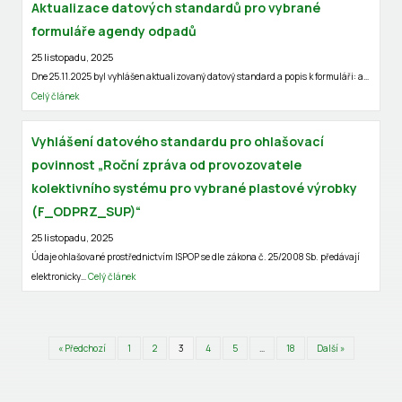
Aktualizace datových standardů pro vybrané
formuláře agendy odpadů
25 listopadu, 2025
Dne 25.11.2025 byl vyhlášen aktualizovaný datový standard a popis k formuláři: a…
Celý článek
Vyhlášení datového standardu pro ohlašovací
povinnost „Roční zpráva od provozovatele
kolektivního systému pro vybrané plastové výrobky
(F_ODPRZ_SUP)“
25 listopadu, 2025
Údaje ohlašované prostřednictvím ISPOP se dle zákona č. 25/2008 Sb. předávají
elektronicky…
Celý článek
« Předchozí
1
2
3
4
5
…
18
Další »