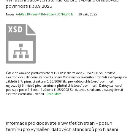
povinnosti k 30.9.2025
Napsal
64e0a510-78e9-416b-903e-7b07f4c8f01c
|
30 září, 2025
Údaje ohlašované prostřednictvím ISPOP se dle zákona č. 25/2008 Sb. předávají
elektronicky v datovém standardu, který Ministerstvo životního prostředí zveřejňuje na
základě § 7, písm. c) zákona č. 25/2008 Sb. pro každou ohlašovací povinnost
nejpozději 6 měsíců před termínem plnění ohlašovací povinnosti. Datový standard
popisuje podle § 4 odst. 4 zákona č. 25/2008 Sb. datovou strukturu a datový formát
elektronického dokumentu…
Read More
Informace pro dodavatele SW třetích stran – posun
termínu pro vyhlášení datových standardů pro hlášení