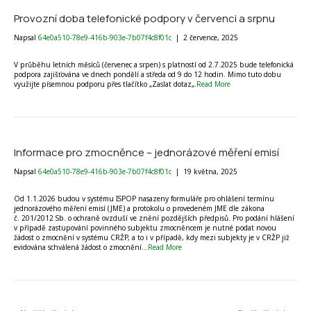
Provozní doba telefonické podpory v červenci a srpnu
Napsal
64e0a510-78e9-416b-903e-7b07f4c8f01c
|
2 července, 2025
V průběhu letních měsíců (červenec a srpen) s platností od 2.7.2025 bude telefonická
podpora zajišťována ve dnech pondělí a středa od 9 do 12 hodin. Mimo tuto dobu
využijte písemnou podporu přes tlačítko „Zaslat dotaz„.
Read More
Informace pro zmocněnce – jednorázové měření emisí
Napsal
64e0a510-78e9-416b-903e-7b07f4c8f01c
|
19 května, 2025
Od 1.1.2026 budou v systému ISPOP nasazeny formuláře pro ohlášení termínu
jednorázového měření emisí (JME) a protokolu o provedeném JME dle zákona
č. 201/2012 Sb. o ochraně ovzduší ve znění pozdějších předpisů. Pro podání hlášení
v případě zastupování povinného subjektu zmocněncem je nutné podat novou
žádost o zmocnění v systému CRŽP, a to i v případě, kdy mezi subjekty je v CRŽP již
evidována schválená žádost o zmocnění…
Read More