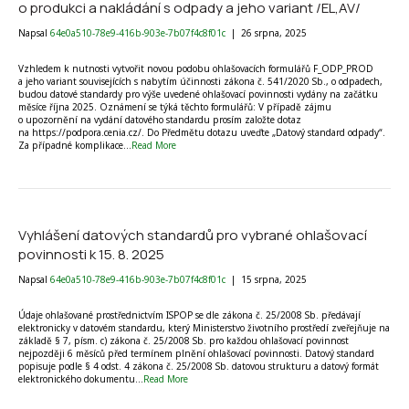
o produkci a nakládání s odpady a jeho variant /EL,AV/
Napsal
64e0a510-78e9-416b-903e-7b07f4c8f01c
|
26 srpna, 2025
Vzhledem k nutnosti vytvořit novou podobu ohlašovacích formulářů F_ODP_PROD
a jeho variant souvisejících s nabytím účinnosti zákona č. 541/2020 Sb., o odpadech,
budou datové standardy pro výše uvedené ohlašovací povinnosti vydány na začátku
měsíce října 2025. Oznámení se týká těchto formulářů: V případě zájmu
o upozornění na vydání datového standardu prosím založte dotaz
na https://podpora.cenia.cz/. Do Předmětu dotazu uveďte „Datový standard odpady“.
Za případné komplikace…
Read More
Vyhlášení datových standardů pro vybrané ohlašovací
povinnosti k 15. 8. 2025
Napsal
64e0a510-78e9-416b-903e-7b07f4c8f01c
|
15 srpna, 2025
Údaje ohlašované prostřednictvím ISPOP se dle zákona č. 25/2008 Sb. předávají
elektronicky v datovém standardu, který Ministerstvo životního prostředí zveřejňuje na
základě § 7, písm. c) zákona č. 25/2008 Sb. pro každou ohlašovací povinnost
nejpozději 6 měsíců před termínem plnění ohlašovací povinnosti. Datový standard
popisuje podle § 4 odst. 4 zákona č. 25/2008 Sb. datovou strukturu a datový formát
elektronického dokumentu…
Read More