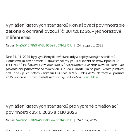
Vyhlášení datových standardů k ohlašovací povinnosti dle
zákona o ochraně ovzduší č. 201/2012 Sb. – jednorázové
měření emisí
Napsal
64e0a510-78e9-416b-903e-7b07f4c8f01c
|
24 listopadu, 2025
Dne 24. 11. 2025 byly vyhlášeny datové standardy a popisy datových standardů
k ohlašovacím povinnostem: Datové standardy jsou k dispozici na www.ispop.cz ->
TECHNICKÉ POŽADAVKY v záložce DATOVÉ STANDARDY -> Agenda ovzduší. Formuláře
pro ohlášení jednorázového měření emisí budou uživatelům na produkčním prostředí
dostupné v jejich účtech v systému ISPOP od začátku roku 2026. Na začátku prosince
2025 budou mít provozovatelé možnost vyplnit cvičně…
Read More
Vyhlášení datových standardů pro vybrané ohlašovací
povinnosti k 25.10.2025 a 31.10.2025
Napsal
64e0a510-78e9-416b-903e-7b07f4c8f01c
|
24 října, 2025