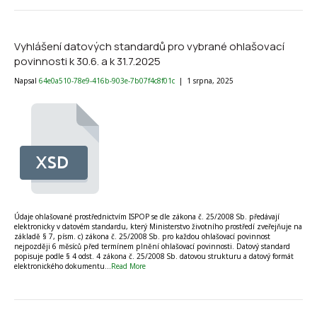
Vyhlášení datových standardů pro vybrané ohlašovací
povinnosti k 30.6. a k 31.7.2025
Napsal
64e0a510-78e9-416b-903e-7b07f4c8f01c
|
1 srpna, 2025
Údaje ohlašované prostřednictvím ISPOP se dle zákona č. 25/2008 Sb. předávají
elektronicky v datovém standardu, který Ministerstvo životního prostředí zveřejňuje na
základě § 7, písm. c) zákona č. 25/2008 Sb. pro každou ohlašovací povinnost
nejpozději 6 měsíců před termínem plnění ohlašovací povinnosti. Datový standard
popisuje podle § 4 odst. 4 zákona č. 25/2008 Sb. datovou strukturu a datový formát
elektronického dokumentu…
Read More