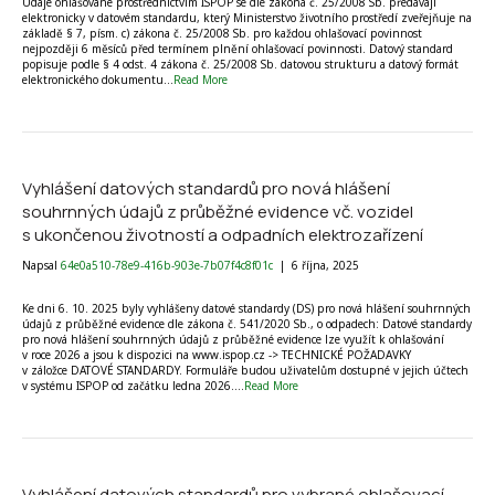
Údaje ohlašované prostřednictvím ISPOP se dle zákona č. 25/2008 Sb. předávají
elektronicky v datovém standardu, který Ministerstvo životního prostředí zveřejňuje na
základě § 7, písm. c) zákona č. 25/2008 Sb. pro každou ohlašovací povinnost
nejpozději 6 měsíců před termínem plnění ohlašovací povinnosti. Datový standard
popisuje podle § 4 odst. 4 zákona č. 25/2008 Sb. datovou strukturu a datový formát
elektronického dokumentu…
Read More
Vyhlášení datových standardů pro nová hlášení
souhrnných údajů z průběžné evidence vč. vozidel
s ukončenou životností a odpadních elektrozařízení
Napsal
64e0a510-78e9-416b-903e-7b07f4c8f01c
|
6 října, 2025
Ke dni 6. 10. 2025 byly vyhlášeny datové standardy (DS) pro nová hlášení souhrnných
údajů z průběžné evidence dle zákona č. 541/2020 Sb., o odpadech: Datové standardy
pro nová hlášení souhrnných údajů z průběžné evidence lze využít k ohlašování
v roce 2026 a jsou k dispozici na www.ispop.cz -> TECHNICKÉ POŽADAVKY
v záložce DATOVÉ STANDARDY. Formuláře budou uživatelům dostupné v jejich účtech
v systému ISPOP od začátku ledna 2026.…
Read More
Vyhlášení datových standardů pro vybrané ohlašovací