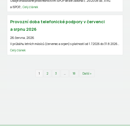
Údaje ohlašované prostřednictvím ISPOP se dle zákona č. 25/2008 Sb., o IRZ
a ISPOP,…
Celý článek
Provozní doba telefonické podpory v červenci
a srpnu 2026
26 června, 2026
V průběhu letních měsíců (červenec a srpen) s platností od 1.7.2026 do 31.8.2026…
Celý článek
1
2
3
…
18
Další »