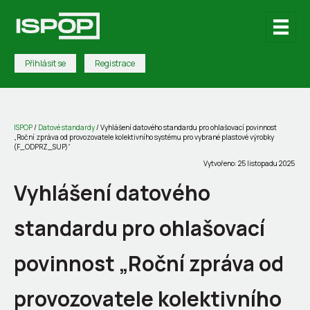
Přihlásit se
Registrace
ISPOP
/
Datové standardy
/
Vyhlášení datového standardu pro ohlašovací povinnost
„Roční zpráva od provozovatele kolektivního systému pro vybrané plastové výrobky
(F_ODPRZ_SUP)“
Vytvořeno: 25 listopadu 2025
Vyhlášení datového
standardu pro ohlašovací
povinnost „Roční zpráva od
provozovatele kolektivního