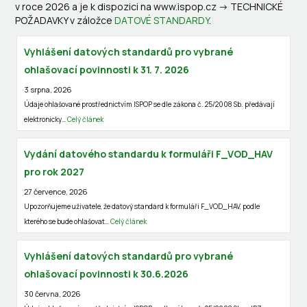
v roce 2026 a je k dispozici na www.ispop.cz -> TECHNICKÉ
POŽADAVKY v záložce
DATOVÉ STANDARDY
.
Vyhlášení datových standardů pro vybrané
ohlašovací povinnosti k 31. 7. 2026
3 srpna, 2026
Údaje ohlašované prostřednictvím ISPOP se dle zákona č. 25/2008 Sb. předávají
elektronicky…
Celý článek
Vydání datového standardu k formuláři F_VOD_HAV
pro rok 2027
27 července, 2026
Upozorňujeme uživatele, že datový standard k formuláři F_VOD_HAV, podle
kterého se bude ohlašovat…
Celý článek
Vyhlášení datových standardů pro vybrané
ohlašovací povinnosti k 30.6.2026
30 června, 2026