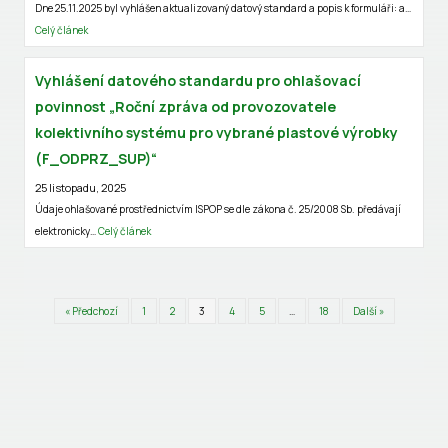
Dne 25.11.2025 byl vyhlášen aktualizovaný datový standard a popis k formuláři: a…
Celý článek
Vyhlášení datového standardu pro ohlašovací
povinnost „Roční zpráva od provozovatele
kolektivního systému pro vybrané plastové výrobky
(F_ODPRZ_SUP)“
25 listopadu, 2025
Údaje ohlašované prostřednictvím ISPOP se dle zákona č. 25/2008 Sb. předávají
elektronicky…
Celý článek
« Předchozí
1
2
3
4
5
…
18
Další »