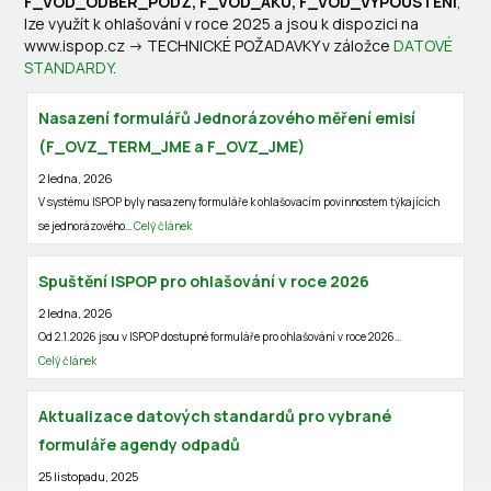
F_VOD_ODBER_PODZ, F_VOD_AKU, F_VOD_VYPOUSTENI
,
lze využít k ohlašování v roce 2025 a jsou k dispozici na
www.ispop.cz -> TECHNICKÉ POŽADAVKY v záložce
DATOVÉ
STANDARDY
.
Nasazení formulářů Jednorázového měření emisí
(F_OVZ_TERM_JME a F_OVZ_JME)
2 ledna, 2026
V systému ISPOP byly nasazeny formuláře k ohlašovacím povinnostem týkajících
se jednorázového…
Celý článek
Spuštění ISPOP pro ohlašování v roce 2026
2 ledna, 2026
Od 2.1.2026 jsou v ISPOP dostupné formuláře pro ohlašování v roce 2026…
Celý článek
Aktualizace datových standardů pro vybrané
formuláře agendy odpadů
25 listopadu, 2025