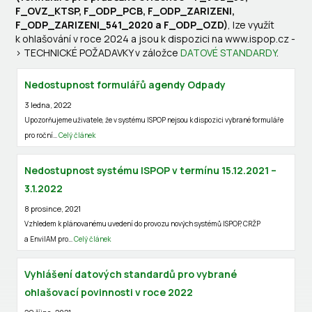
F_OVZ_KTSP, F_ODP_PCB, F_ODP_ZARIZENI,
F_ODP_ZARIZENI_541_2020 a F_ODP_OZD)
, lze využít
k ohlašování v roce 2024 a jsou k dispozici na www.ispop.cz -
> TECHNICKÉ POŽADAVKY v záložce
DATOVÉ STANDARDY
.
Nedostupnost formulářů agendy Odpady
3 ledna, 2022
Upozorňujeme uživatele, že v systému ISPOP nejsou k dispozici vybrané formuláře
pro roční…
Celý článek
Nedostupnost systému ISPOP v termínu 15.12.2021 –
3.1.2022
8 prosince, 2021
Vzhledem k plánovanému uvedení do provozu nových systémů ISPOP, CRŽP
a EnviIAM pro…
Celý článek
Vyhlášení datových standardů pro vybrané
ohlašovací povinnosti v roce 2022