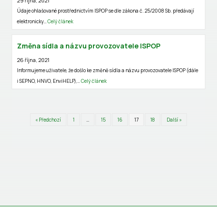
29 října, 2021
Údaje ohlašované prostřednictvím ISPOP se dle zákona č. 25/2008 Sb. předávají
elektronicky…
Celý článek
Změna sídla a názvu provozovatele ISPOP
26 října, 2021
Informujeme uživatele, že došlo ke změně sídla a názvu provozovatele ISPOP (dále
i SEPNO, HNVO, EnviHELP),…
Celý článek
« Předchozí
1
…
15
16
17
18
Další »