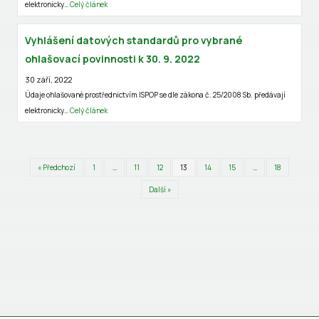
elektronicky…
Celý článek
Vyhlášení datových standardů pro vybrané
ohlašovací povinnosti k 30. 9. 2022
30 září, 2022
Údaje ohlašované prostřednictvím ISPOP se dle zákona č. 25/2008 Sb. předávají
elektronicky…
Celý článek
« Předchozí
1
…
11
12
13
14
15
…
18
Další »