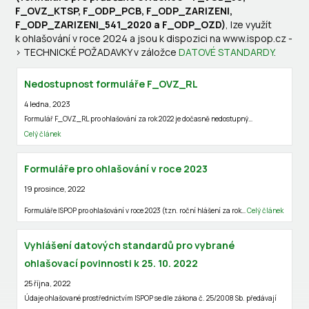
F_OVZ_KTSP, F_ODP_PCB, F_ODP_ZARIZENI,
F_ODP_ZARIZENI_541_2020 a F_ODP_OZD)
, lze využít
k ohlašování v roce 2024 a jsou k dispozici na www.ispop.cz -
> TECHNICKÉ POŽADAVKY v záložce
DATOVÉ STANDARDY
.
Nedostupnost formuláře F_OVZ_RL
4 ledna, 2023
Formulář F_OVZ_RL pro ohlašování za rok 2022 je dočasně nedostupný…
Celý článek
Formuláře pro ohlašování v roce 2023
19 prosince, 2022
Formuláře ISPOP pro ohlašování v roce 2023 (tzn. roční hlášení za rok…
Celý článek
Vyhlášení datových standardů pro vybrané
ohlašovací povinnosti k 25. 10. 2022
25 října, 2022
Údaje ohlašované prostřednictvím ISPOP se dle zákona č. 25/2008 Sb. předávají