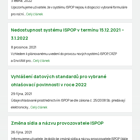
3 ledna, 2022
Upozorňujeme uživatele, že v systému ISPOP nejsou k dispozici vybrané formuláře
pro roční…
Celý článek
Nedostupnost systému ISPOP v termínu 15.12.2021 –
3.1.2022
8 prosince, 2021
Vzhledem k plánovanému uvedení do provozu nových systémů ISPOP, CRŽP
a EnviIAM pro…
Celý článek
Vyhlášení datových standardů pro vybrané
ohlašovací povinnosti v roce 2022
29 října, 2021
Údaje ohlašované prostřednictvím ISPOP se dle zákona č. 25/2008 Sb. předávají
elektronicky…
Celý článek
Změna sídla a názvu provozovatele ISPOP
26 října, 2021
Informujeme uživatele, že došlo ke změně sídla a názvu provozovatele ISPOP (dále