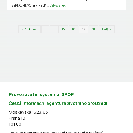
i SEPNO, HNVO, EnviHELP),…
Celý článek
« Předchozí
1
…
15
16
17
18
Další »
Provozovatel systému ISPOP
Česká informační agentura životního prostředí
Moskevská 1523/63
Praha 10
101 00
Datová schránka pro zasílání registrací a hlášení: