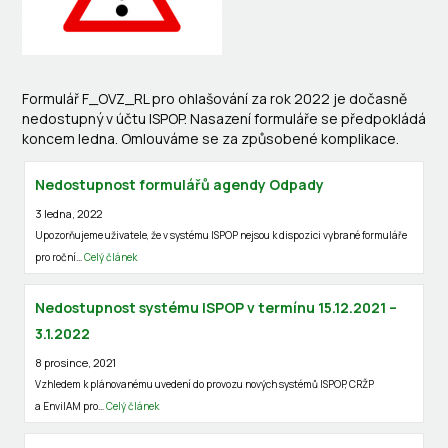
Formulář F_OVZ_RL pro ohlašování za rok 2022 je dočasně
nedostupný v účtu ISPOP. Nasazení formuláře se předpokládá
koncem ledna. Omlouváme se za způsobené komplikace.
Nedostupnost formulářů agendy Odpady
3 ledna, 2022
Upozorňujeme uživatele, že v systému ISPOP nejsou k dispozici vybrané formuláře
pro roční…
Celý článek
Nedostupnost systému ISPOP v termínu 15.12.2021 –
3.1.2022
8 prosince, 2021
Vzhledem k plánovanému uvedení do provozu nových systémů ISPOP, CRŽP
a EnviIAM pro…
Celý článek