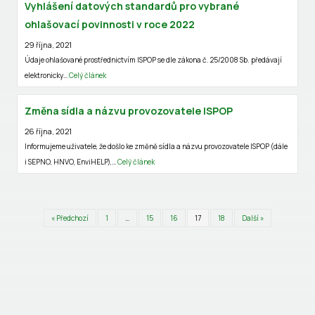
Vyhlášení datových standardů pro vybrané
ohlašovací povinnosti v roce 2022
29 října, 2021
Údaje ohlašované prostřednictvím ISPOP se dle zákona č. 25/2008 Sb. předávají
elektronicky…
Celý článek
Změna sídla a názvu provozovatele ISPOP
26 října, 2021
Informujeme uživatele, že došlo ke změně sídla a názvu provozovatele ISPOP (dále
i SEPNO, HNVO, EnviHELP),…
Celý článek
« Předchozí
1
…
15
16
17
18
Další »