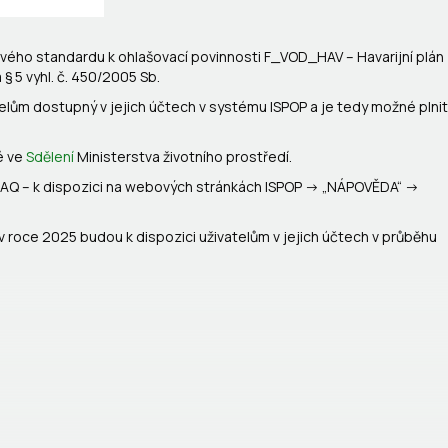
tového standardu k ohlašovací povinnosti F_VOD_HAV – Havarijní plán
 § 5 vyhl. č. 450/2005 Sb.
telům dostupný v jejich účtech v systému ISPOP a je tedy možné plnit
ké ve
Sdělení
Ministerstva životního prostředí.
 FAQ – k dispozici na webových stránkách ISPOP -> „NÁPOVĚDA“ ->
 v roce 2025 budou k dispozici uživatelům v jejich účtech v průběhu