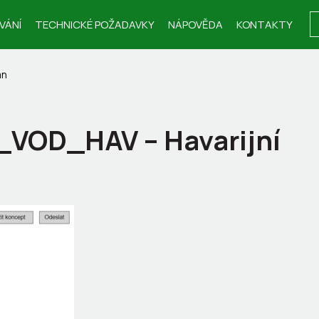
VÁNÍ
TECHNICKÉ POŽADAVKY
NÁPOVĚDA
KONTAKTY
án
_VOD_HAV – Havarijní