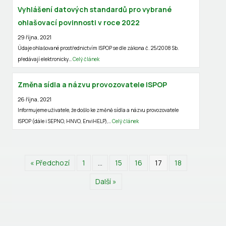
Vyhlášení datových standardů pro vybrané
ohlašovací povinnosti v roce 2022
29 října, 2021
Údaje ohlašované prostřednictvím ISPOP se dle zákona č. 25/2008 Sb.
předávají elektronicky…
Celý článek
Změna sídla a názvu provozovatele ISPOP
26 října, 2021
Informujeme uživatele, že došlo ke změně sídla a názvu provozovatele
ISPOP (dále i SEPNO, HNVO, EnviHELP),…
Celý článek
« Předchozí
1
…
15
16
17
18
Další »