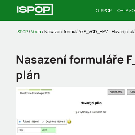
O ISPOP
OHLAŠO
ISPOP
/
Voda
/
Nasazení formuláře F_VOD_HAV – Havarijní pl
Nasazení formuláře F
plán