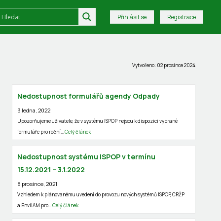
Přihlásit se
Registrace
Vytvořeno: 02 prosince 2024
Nedostupnost formulářů agendy Odpady
3 ledna, 2022
Upozorňujeme uživatele, že v systému ISPOP nejsou k dispozici vybrané
formuláře pro roční…
Celý článek
Nedostupnost systému ISPOP v termínu
15.12.2021 – 3.1.2022
8 prosince, 2021
Vzhledem k plánovanému uvedení do provozu nových systémů ISPOP, CRŽP
a EnviIAM pro…
Celý článek