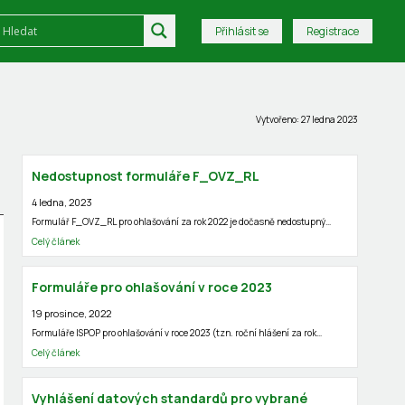
Přihlásit se
Registrace
Vytvořeno: 27 ledna 2023
Nedostupnost formuláře F_OVZ_RL
4 ledna, 2023
Formulář F_OVZ_RL pro ohlašování za rok 2022 je dočasně nedostupný…
Celý článek
Formuláře pro ohlašování v roce 2023
19 prosince, 2022
Formuláře ISPOP pro ohlašování v roce 2023 (tzn. roční hlášení za rok…
Celý článek
Vyhlášení datových standardů pro vybrané