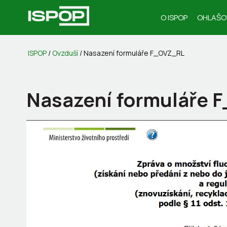
O ISPOP
OHLAŠO
ISPOP
/
Ovzduší
/
Nasazení formuláře F_OVZ_RL
Nasazení formuláře 