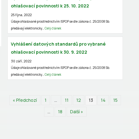
ohlašovací povinnosti k 25. 10. 2022
25 října, 2022
Údaje ohlašované prostřednictvím ISPOP se dle zákona č. 25/2008 Sb.
předávají elektronicky…
Celý článek
Vyhlášení datových standardů pro vybrané
ohlašovací povinnosti k 30. 9. 2022
30 září, 2022
Údaje ohlašované prostřednictvím ISPOP se dle zákona č. 25/2008 Sb.
předávají elektronicky…
Celý článek
« Předchozí
1
…
11
12
13
14
15
…
18
Další »