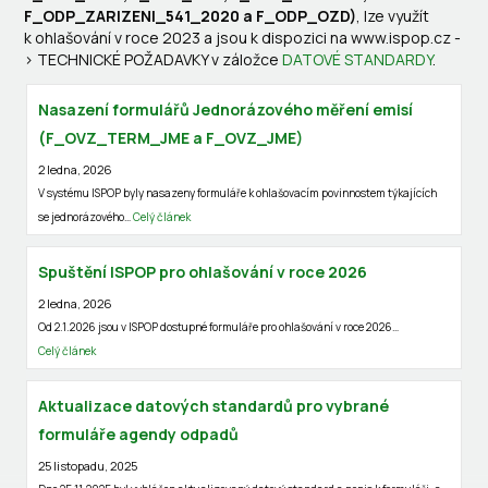
F_ODP_ZARIZENI_541_2020 a F_ODP_OZD)
, lze využít
k ohlašování v roce 2023 a jsou k dispozici na www.ispop.cz -
> TECHNICKÉ POŽADAVKY v záložce
DATOVÉ STANDARDY
.
Nasazení formulářů Jednorázového měření emisí
(F_OVZ_TERM_JME a F_OVZ_JME)
2 ledna, 2026
V systému ISPOP byly nasazeny formuláře k ohlašovacím povinnostem týkajících
se jednorázového…
Celý článek
Spuštění ISPOP pro ohlašování v roce 2026
2 ledna, 2026
Od 2.1.2026 jsou v ISPOP dostupné formuláře pro ohlašování v roce 2026…
Celý článek
Aktualizace datových standardů pro vybrané
formuláře agendy odpadů
25 listopadu, 2025