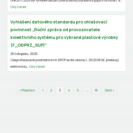
Dne 25.11.2025 byl vyhlášen aktualizovaný datový standard a popis k formuláři: a…
Celý článek
Vyhlášení datového standardu pro ohlašovací
povinnost „Roční zpráva od provozovatele
kolektivního systému pro vybrané plastové výrobky
(F_ODPRZ_SUP)“
25 listopadu, 2025
Údaje ohlašované prostřednictvím ISPOP se dle zákona č. 25/2008 Sb. předávají
elektronicky…
Celý článek
« Předchozí
1
2
3
4
5
…
18
Další »