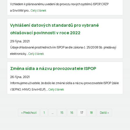
Vzhledem k plánovanému uvedení do provozu nových systémů ISPOP, CRŽP
a EnviIAM pro…
Celý článek
Vyhlášení datových standardů pro vybrané
ohlašovací povinnosti v roce 2022
29 října, 2021
Údaje ohlašované prostřednictvím ISPOP se dle zákona č. 25/2008 Sb. předávají
elektronicky…
Celý článek
Změna sídla a názvu provozovatele ISPOP
26 října, 2021
Informujeme uživatele, že došlo ke změně sídla a názvu provozovatele ISPOP (dále
i SEPNO, HNVO, EnviHELP),…
Celý článek
« Předchozí
1
…
15
16
17
18
Další »