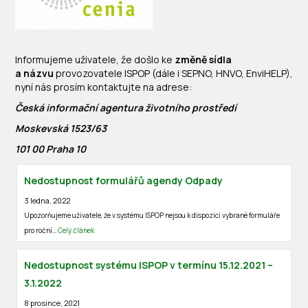
Informujeme uživatele, že došlo ke
změně sídla
a názvu
provozovatele ISPOP
(dále i SEPNO, HNVO, EnviHELP),
nyní nás prosím kontaktujte na adrese:
Česká informační agentura životního prostředí
Moskevská 1523/63
101 00 Praha 10
Nedostupnost formulářů agendy Odpady
3 ledna, 2022
Upozorňujeme uživatele, že v systému ISPOP nejsou k dispozici vybrané formuláře
pro roční…
Celý článek
Nedostupnost systému ISPOP v termínu 15.12.2021 –
3.1.2022
8 prosince, 2021