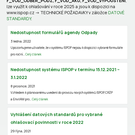
F_VOD_ODBER_PODZ, F_VOD_AKU, F_VOD_VYPOUSTENI
,
lze využít k ohlašování v roce 2025 a jsou k dispozici na
www.ispop.cz -> TECHNICKÉ POŽADAVKY v záložce
DATOVÉ
STANDARDY
.
Nedostupnost formulářů agendy Odpady
3 ledna, 2022
Upozorňujeme uživatele, že v systému ISPOP nejsou k dispozici vybrané formuláře
pro roční…
Celý článek
Nedostupnost systému ISPOP v termínu 15.12.2021 –
3.1.2022
8 prosince, 2021
Vzhledem k plánovanému uvedení do provozu nových systémů ISPOP, CRŽP
a EnviIAM pro…
Celý článek
Vyhlášení datových standardů pro vybrané
ohlašovací povinnosti v roce 2022
29 října, 2021