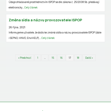
Údaje ohlašované prostřednictvím ISPOP se dle zákona č. 25/2008 Sb. předávají
elektronicky…
Celý článek
Změna sídla a názvu provozovatele ISPOP
26 října, 2021
Informujeme uživatele, že došlo ke změně sídla a názvu provozovatele ISPOP (dále
i SEPNO, HNVO, EnviHELP),…
Celý článek
« Předchozí
1
…
15
16
17
18
Další »