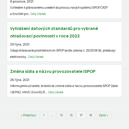
8 prosince, 2021
Vzhledem k plánovanému uvedení do provozu nových systémů ISPOP, CRŽP
a EnviIAM pro…
Celý článek
Vyhlášení datových standardů pro vybrané
ohlašovací povinnosti v roce 2022
29 října, 2021
Údaje ohlašované prostřednictvím ISPOP se dle zákona č. 25/2008 Sb. předávají
elektronicky…
Celý článek
Změna sídla a názvu provozovatele ISPOP
26 října, 2021
Informujeme uživatele, že došlo ke změně sídla a názvu provozovatele ISPOP (dále
i SEPNO, HNVO, EnviHELP),…
Celý článek
« Předchozí
1
…
15
16
17
18
Další »