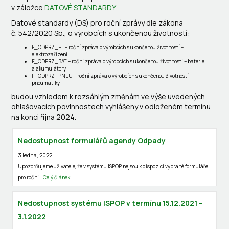
v záložce
DATOVÉ STANDARDY
.
Datové standardy (DS) pro roční zprávy dle zákona
č. 542/2020 Sb., o výrobcích s ukončenou životností:
F_ODPRZ_EL – roční zpráva o výrobcích s ukončenou životností –
elektrozařízení
F_ODPRZ_BAT – roční zpráva o výrobcích s ukončenou životností – baterie
a akumulátory
F_ODPRZ_PNEU – roční zpráva o výrobcích s ukončenou životností –
pneumatiky
budou vzhledem k rozsáhlým změnám ve výše uvedených
ohlašovacích povinnostech vyhlášeny v odloženém termínu
na konci října 2024.
Nedostupnost formulářů agendy Odpady
3 ledna, 2022
Upozorňujeme uživatele, že v systému ISPOP nejsou k dispozici vybrané formuláře
pro roční…
Celý článek
Nedostupnost systému ISPOP v termínu 15.12.2021 –
3.1.2022