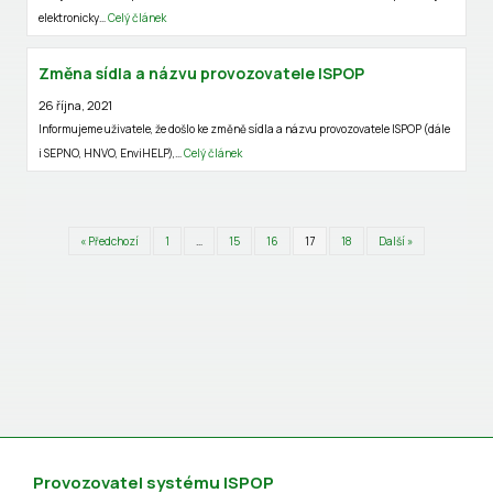
elektronicky…
Celý článek
Změna sídla a názvu provozovatele ISPOP
26 října, 2021
Informujeme uživatele, že došlo ke změně sídla a názvu provozovatele ISPOP (dále
i SEPNO, HNVO, EnviHELP),…
Celý článek
« Předchozí
1
…
15
16
17
18
Další »
Provozovatel systému ISPOP