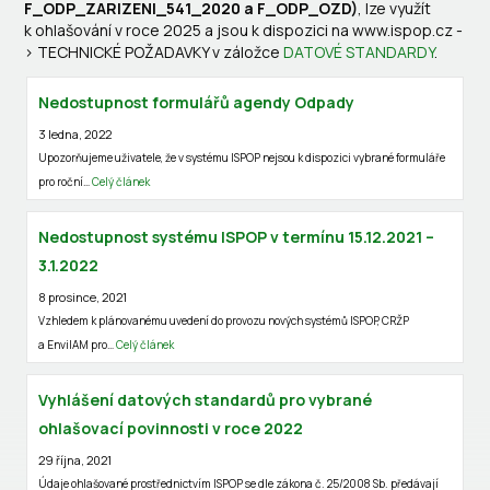
F_ODP_ZARIZENI_541_2020 a F_ODP_OZD)
, lze využít
k ohlašování v roce 2025 a jsou k dispozici na www.ispop.cz -
> TECHNICKÉ POŽADAVKY v záložce
DATOVÉ STANDARDY
.
Nedostupnost formulářů agendy Odpady
3 ledna, 2022
Upozorňujeme uživatele, že v systému ISPOP nejsou k dispozici vybrané formuláře
pro roční…
Celý článek
Nedostupnost systému ISPOP v termínu 15.12.2021 –
3.1.2022
8 prosince, 2021
Vzhledem k plánovanému uvedení do provozu nových systémů ISPOP, CRŽP
a EnviIAM pro…
Celý článek
Vyhlášení datových standardů pro vybrané
ohlašovací povinnosti v roce 2022
29 října, 2021
Údaje ohlašované prostřednictvím ISPOP se dle zákona č. 25/2008 Sb. předávají