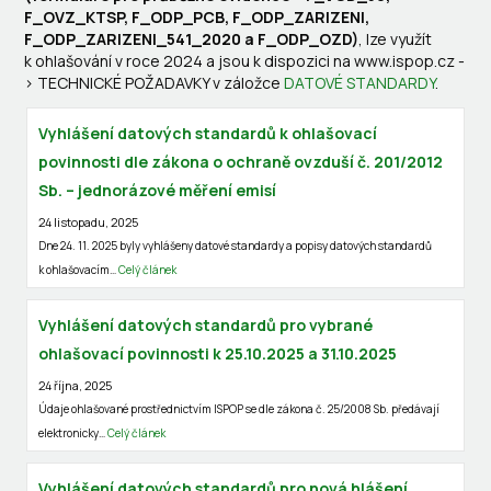
F_OVZ_KTSP, F_ODP_PCB, F_ODP_ZARIZENI,
F_ODP_ZARIZENI_541_2020 a F_ODP_OZD)
, lze využít
k ohlašování v roce 2024 a jsou k dispozici na www.ispop.cz -
> TECHNICKÉ POŽADAVKY v záložce
DATOVÉ STANDARDY
.
Vyhlášení datových standardů k ohlašovací
povinnosti dle zákona o ochraně ovzduší č. 201/2012
Sb. – jednorázové měření emisí
24 listopadu, 2025
Dne 24. 11. 2025 byly vyhlášeny datové standardy a popisy datových standardů
k ohlašovacím…
Celý článek
Vyhlášení datových standardů pro vybrané
ohlašovací povinnosti k 25.10.2025 a 31.10.2025
24 října, 2025
Údaje ohlašované prostřednictvím ISPOP se dle zákona č. 25/2008 Sb. předávají
elektronicky…
Celý článek
Vyhlášení datových standardů pro nová hlášení