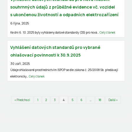
souhrnných údajů z průběžné evidence vč. vozidel
s ukončenou životností a odpadních elektrozařízení
6 října, 2025
Ke dni 6. 10. 2025 byly vyhlášeny datové standardy (DS) pro nová…
Celý článek
Vyhlášení datových standardů pro vybrané
ohlašovací povinnosti k 30.9.2025
30 září, 2025
Údaje ohlašované prostřednictvím ISPOP se dle zákona č. 25/2008 Sb. předávají
elektronicky…
Celý článek
« Předchozí
1
2
3
4
5
6
…
18
Další »