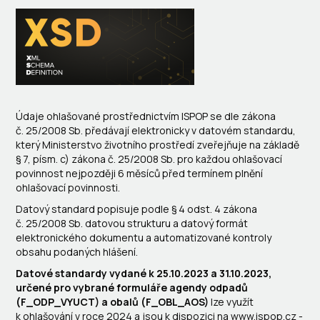
Údaje ohlašované prostřednictvím ISPOP se dle zákona
č. 25/2008 Sb. předávají elektronicky v datovém standardu,
který Ministerstvo životního prostředí zveřejňuje na základě
§ 7, písm. c) zákona č. 25/2008 Sb. pro každou ohlašovací
povinnost nejpozději 6 měsíců před termínem plnění
ohlašovací povinnosti.
Datový standard popisuje podle § 4 odst. 4 zákona
č. 25/2008 Sb. datovou strukturu a datový formát
elektronického dokumentu a automatizované kontroly
obsahu podaných hlášení.
Datové standardy vydané k 25.10.2023 a
31.10.2023
,
určené pro vybrané formuláře agendy odpadů
(F_ODP_VYUCT) a obalů (F_OBL_AOS)
lze využít
k ohlašování v roce 2024 a jsou k dispozici na www.ispop.cz -