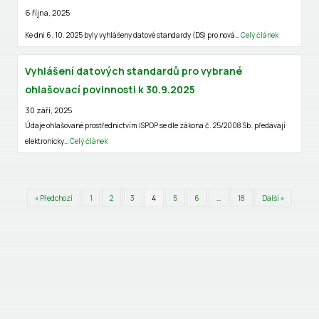
6 října, 2025
Ke dni 6. 10. 2025 byly vyhlášeny datové standardy (DS) pro nová…
Celý článek
Vyhlášení datových standardů pro vybrané
ohlašovací povinnosti k 30.9.2025
30 září, 2025
Údaje ohlašované prostřednictvím ISPOP se dle zákona č. 25/2008 Sb. předávají
elektronicky…
Celý článek
« Předchozí
1
2
3
4
5
6
…
18
Další »