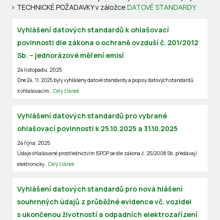
> TECHNICKÉ POŽADAVKY v záložce
DATOVÉ STANDARDY
.
Vyhlášení datových standardů k ohlašovací
povinnosti dle zákona o ochraně ovzduší č. 201/2012
Sb. – jednorázové měření emisí
24 listopadu, 2025
Dne 24. 11. 2025 byly vyhlášeny datové standardy a popisy datových standardů
k ohlašovacím…
Celý článek
Vyhlášení datových standardů pro vybrané
ohlašovací povinnosti k 25.10.2025 a 31.10.2025
24 října, 2025
Údaje ohlašované prostřednictvím ISPOP se dle zákona č. 25/2008 Sb. předávají
elektronicky…
Celý článek
Vyhlášení datových standardů pro nová hlášení
souhrnných údajů z průběžné evidence vč. vozidel
s ukončenou životností a odpadních elektrozařízení