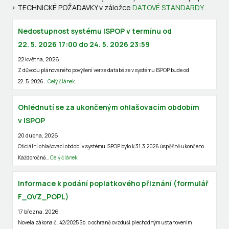
> TECHNICKÉ POŽADAVKY v záložce
DATOVÉ STANDARDY
.
Nedostupnost systému ISPOP v termínu od
22. 5. 2026 17:00 do 24. 5. 2026 23:59
22 května, 2026
Z důvodu plánovaného povýšení verze databáze v systému ISPOP bude od
22. 5. 2026…
Celý článek
Ohlédnutí se za ukončeným ohlašovacím obdobím
v ISPOP
20 dubna, 2026
Oficiální ohlašovací období v systému ISPOP bylo k 31.3.2026 úspěšně ukončeno.
Každoročně…
Celý článek
Informace k podání poplatkového přiznání (formulář
F_OVZ_POPL)
17 března, 2026
Novela zákona č. 42/2025 Sb. o ochraně ovzduší přechodným ustanovením