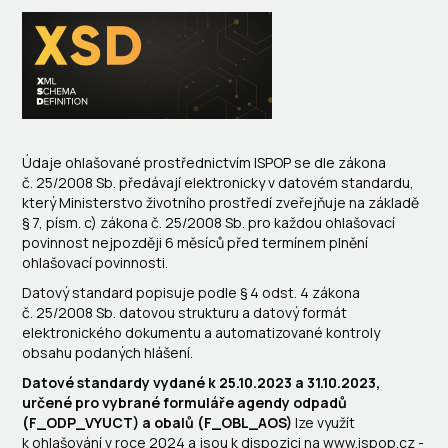
Údaje ohlašované prostřednictvím ISPOP se dle zákona
č. 25/2008 Sb. předávají elektronicky v datovém standardu,
který Ministerstvo životního prostředí zveřejňuje na základě
§ 7, písm. c) zákona č. 25/2008 Sb. pro každou ohlašovací
povinnost nejpozději 6 měsíců před termínem plnění
ohlašovací povinnosti.
Datový standard popisuje podle § 4 odst. 4 zákona
č. 25/2008 Sb. datovou strukturu a datový formát
elektronického dokumentu a automatizované kontroly
obsahu podaných hlášení.
Datové standardy vydané k 25.10.2023 a
31.10.2023
,
určené pro vybrané formuláře agendy odpadů
(F_ODP_VYUCT) a obalů (F_OBL_AOS)
lze využít
k ohlašování v roce 2024 a jsou k dispozici na www.ispop.cz -