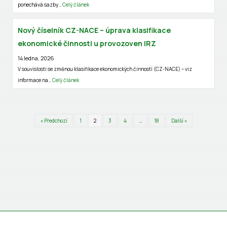
ponechává sazby…
Celý článek
Nový číselník CZ-NACE – úprava klasifikace
ekonomické činnosti u provozoven IRZ
14 ledna, 2026
V souvislosti se změnou klasifikace ekonomických činností (CZ-NACE) – viz
informace na…
Celý článek
« Předchozí
1
2
3
4
…
18
Další »