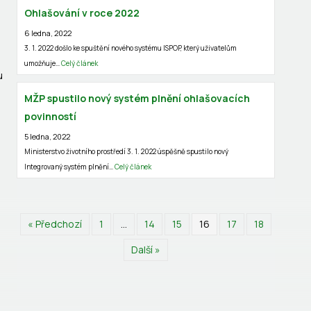
Ohlašování v roce 2022
6 ledna, 2022
3. 1. 2022 došlo ke spuštění nového systému ISPOP, který uživatelům
umožňuje…
Celý článek
u
MŽP spustilo nový systém plnění ohlašovacích
povinností
5 ledna, 2022
Ministerstvo životního prostředí 3. 1. 2022 úspěšně spustilo nový
Integrovaný systém plnění…
Celý článek
« Předchozí
1
…
14
15
16
17
18
Další »