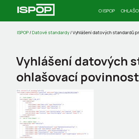
O ISPOP
OHLAŠO
ISPOP
/
Datové standardy
/
Vyhlášení datových standardů pr
Vyhlášení datových s
ohlašovací povinnosti