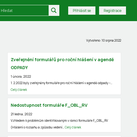
Přihlásit se
Registrace
Vytvořeno: 10 srpna 2022
Zveřejnění formulářů pro roční hlášení v agendě
ODPADY
1 února, 2022
1. 2.2022 byly zveřejněny formuláře pro roční hlášení v agendě odpady –…
Celý článek
Nedostupnost formuláře F_OBL_RV
21 ledna, 2022
Vzhledem k problémům identifikovaným v rámci formuláře F_OBL_RV
(Hlášení o rozsahu a způsobu vedení…
Celý článek