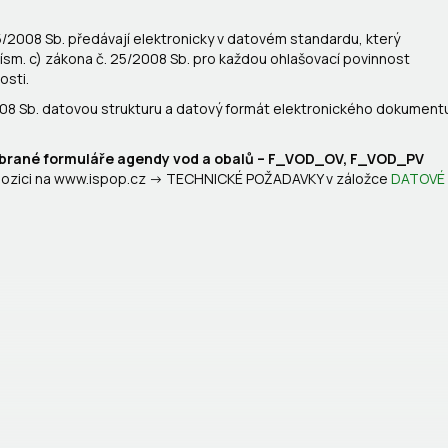
/2008 Sb. předávají elektronicky v datovém standardu, který
 písm. c) zákona č. 25/2008 Sb. pro každou ohlašovací povinnost
osti.
008 Sb. datovou strukturu a datový formát elektronického dokument
vybrané formuláře agendy vod a obalů – F_VOD_OV,
F_VOD_PV
dispozici na www.ispop.cz -> TECHNICKÉ POŽADAVKY v záložce
DATOVÉ