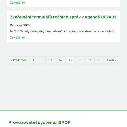
Celý článek
Zveřejnění formulářů ročních zpráv v agendě ODPADY
15 února, 2022
14. 2. 2022 byly zveřejněny formuláře ročních zpráv v agendě odpady – formuláře…
Celý článek
« Předchozí
1
…
13
14
15
16
17
18
Další »
Provozovatel systému ISPOP