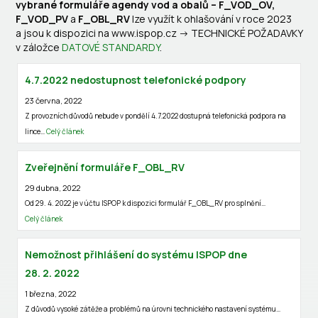
vybrané formuláře agendy vod a obalů – F_VOD_OV,
F_VOD_PV
a
F_OBL_RV
lze využít k ohlašování v roce 2023
a jsou k dispozici na www.ispop.cz -> TECHNICKÉ POŽADAVKY
v záložce
DATOVÉ STANDARDY
.
4.7.2022 nedostupnost telefonické podpory
23 června, 2022
Z provozních důvodů nebude v pondělí 4.7.2022 dostupná telefonická podpora na
lince…
Celý článek
Zveřejnění formuláře F_OBL_RV
29 dubna, 2022
Od 29. 4. 2022 je v účtu ISPOP k dispozici formulář F_OBL_RV pro splnění…
Celý článek
Nemožnost přihlášení do systému ISPOP dne
28. 2. 2022
1 března, 2022
Z důvodů vysoké zátěže a problémů na úrovni technického nastavení systému…