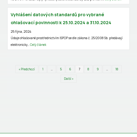
Vyhlášení datových standardů pro vybrané
ohlašovací povinnosti k 25.10.2024 a 31.10.2024
25 října, 2024
Údaje ohlašované prostřednictvím ISPOP se dle zákona č. 25/2008 Sb. předávají
elektronicky…
Celý článek
« Předchozí
1
…
5
6
7
8
9
…
18
Další »