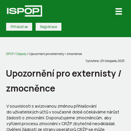
Přihlásit se
Registrace
ISPOP
/
Odpady
/
Upozornění pro externisty / zmocněnce
Vytvořeno: 29 listopadu 2023
Upozornění pro externisty /
zmocněnce
V souvislosti s avizovanou změnou přihlašování
do uživatelských účtů v současné době očekáváme nárůst
žádostí o zmocnění. Doporučujeme zmocněncům, aby
vyřízení procesu zmocnění v CRŽP zbytečně neodkládali.
Ověření žádostí ze strany operátorů CRŽP se může