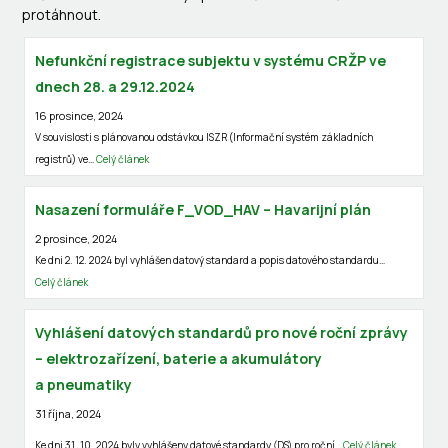
protáhnout.
Nefunkční registrace subjektu v systému CRŽP ve
dnech 28. a 29.12.2024
16 prosince, 2024
V souvislosti s plánovanou odstávkou ISZR (Informační systém základních
registrů) ve…
Celý článek
Nasazení formuláře F_VOD_HAV – Havarijní plán
2 prosince, 2024
Ke dni 2. 12. 2024 byl vyhlášen datový standard a popis datového standardu…
Celý článek
Vyhlášení datových standardů pro nové roční zprávy
– elektrozařízení, baterie a akumulátory
a pneumatiky
31 října, 2024
Ke dni 31. 10. 2024 byly vyhlášeny datové standardy (DS) pro roční…
Celý článek