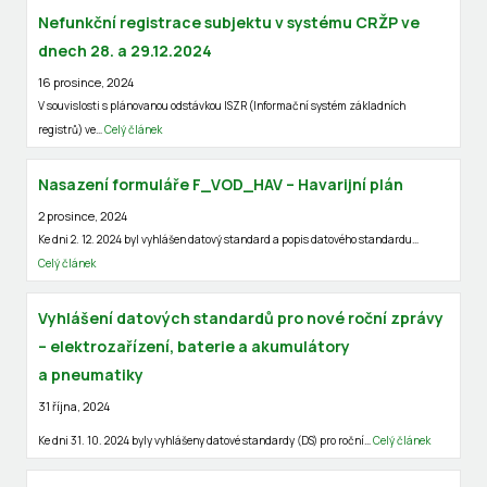
Nefunkční registrace subjektu v systému CRŽP ve
dnech 28. a 29.12.2024
16 prosince, 2024
V souvislosti s plánovanou odstávkou ISZR (Informační systém základních
registrů) ve…
Celý článek
Nasazení formuláře F_VOD_HAV – Havarijní plán
2 prosince, 2024
Ke dni 2. 12. 2024 byl vyhlášen datový standard a popis datového standardu…
Celý článek
Vyhlášení datových standardů pro nové roční zprávy
– elektrozařízení, baterie a akumulátory
a pneumatiky
31 října, 2024
Ke dni 31. 10. 2024 byly vyhlášeny datové standardy (DS) pro roční…
Celý článek