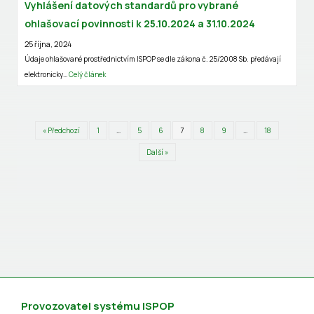
Vyhlášení datových standardů pro vybrané
ohlašovací povinnosti k 25.10.2024 a 31.10.2024
25 října, 2024
Údaje ohlašované prostřednictvím ISPOP se dle zákona č. 25/2008 Sb. předávají
elektronicky…
Celý článek
« Předchozí
1
…
5
6
7
8
9
…
18
Další »
Provozovatel systému ISPOP