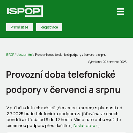
Přihlásit se
Registrace
ISPOP
/
Upozornění
/
Provozní doba telefonické podpory v červenci a srpnu
Vytvořeno: 02 července 2025
Provozní doba telefonické
podpory v červenci a srpnu
V průběhu letních měsíců (červenec a srpen) s platností od
2.7.2025 bude telefonická podpora zajišťována ve dnech
pondělí a středa od 9 do 12 hodin. Mimo tuto dobu využijte
písemnou podporu přes tlačítko „
Zaslat dotaz
„.