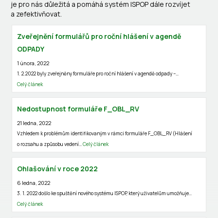
je pro nás důležitá a pomáhá systém ISPOP dále rozvíjet
a zefektivňovat.
Zveřejnění formulářů pro roční hlášení v agendě
ODPADY
1 února, 2022
1. 2.2022 byly zveřejněny formuláře pro roční hlášení v agendě odpady –…
Celý článek
Nedostupnost formuláře F_OBL_RV
21 ledna, 2022
Vzhledem k problémům identifikovaným v rámci formuláře F_OBL_RV (Hlášení
o rozsahu a způsobu vedení…
Celý článek
Ohlašování v roce 2022
6 ledna, 2022
3. 1. 2022 došlo ke spuštění nového systému ISPOP, který uživatelům umožňuje…
Celý článek