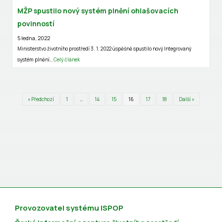
MŽP spustilo nový systém plnění ohlašovacích
povinností
5 ledna, 2022
Ministerstvo životního prostředí 3. 1. 2022 úspěšně spustilo nový Integrovaný
systém plnění…
Celý článek
« Předchozí
1
…
14
15
16
17
18
Další »
Provozovatel systému ISPOP