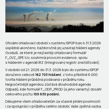
Oficiální ohlašovací období v systému ISPOP bylo k 31.3.2026
úspěšně ukončeno. Každoročně jej uzavírají hlášení agendy
Ovzduší, ze které je nejčastěji ohlašovaný formulář
F_OVZ_SPE tzv. souhrnná provozní evidence, spolu
s hlášením v agendě IRZ (Integrovaný registr znečišťování).
V období od 2.1. 2026 do 31.3. 2026 bylo do systému ISPOP
doručeno celkově
162 703 hlášení
, z toho přibližně 6 000
tvořila hlášení průběžná podávaná v průběhu roku.
Nejpočetnější agendou zůstává dlouhodobě agenda
Odpadů, kde formulář F_ODP_PROD (a jeho varianty) dosáhl
celkového počtu
100 630 podání.
Děkujeme všem ohlašovatelům za včasné plnění povinností
i za spolupráci v průběhu celého období. Vaše zpětná vazba