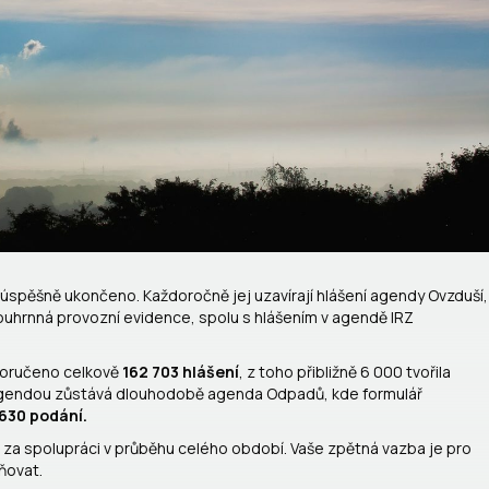
6 úspěšně ukončeno. Každoročně jej uzavírají hlášení agendy Ovzduší,
souhrnná provozní evidence, spolu s hlášením v agendě IRZ
 doručeno celkově
162 703 hlášení
, z toho přibližně 6 000 tvořila
 agendou zůstává dlouhodobě agenda Odpadů, kde formulář
 630 podání.
 za spolupráci v průběhu celého období. Vaše zpětná vazba je pro
ňovat.