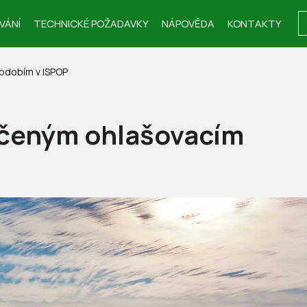
VÁNÍ
TECHNICKÉ POŽADAVKY
NÁPOVĚDA
KONTAKTY
bdobím v ISPOP
nčeným ohlašovacím