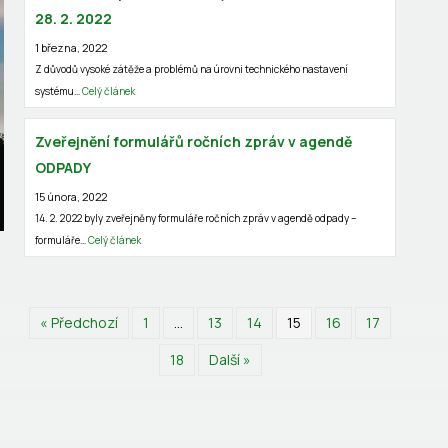
28. 2. 2022
1 března, 2022
Z důvodů vysoké zátěže a problémů na úrovni technického nastavení
systému…
Celý článek
Zveřejnění formulářů ročních zpráv v agendě
ODPADY
15 února, 2022
14. 2. 2022 byly zveřejněny formuláře ročních zpráv v agendě odpady –
formuláře…
Celý článek
« Předchozí
1
…
13
14
15
16
17
18
Další »