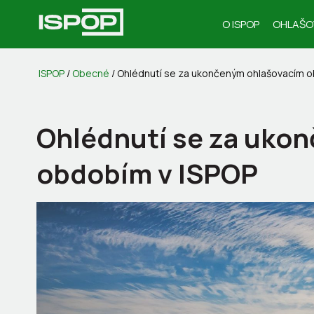
O ISPOP
OHLAŠO
ISPOP
/
Obecné
/
Ohlédnutí se za ukončeným ohlašovacím o
Ohlédnutí se za uko
obdobím v ISPOP