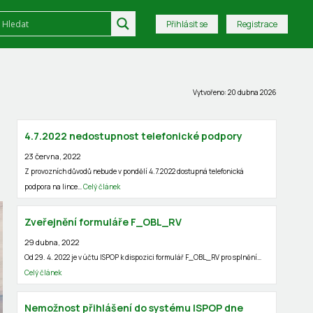
Přihlásit se
Registrace
Vytvořeno: 20 dubna 2026
4.7.2022 nedostupnost telefonické podpory
23 června, 2022
Z provozních důvodů nebude v pondělí 4.7.2022 dostupná telefonická
podpora na lince…
Celý článek
Zveřejnění formuláře F_OBL_RV
29 dubna, 2022
Od 29. 4. 2022 je v účtu ISPOP k dispozici formulář F_OBL_RV pro splnění…
Celý článek
Nemožnost přihlášení do systému ISPOP dne