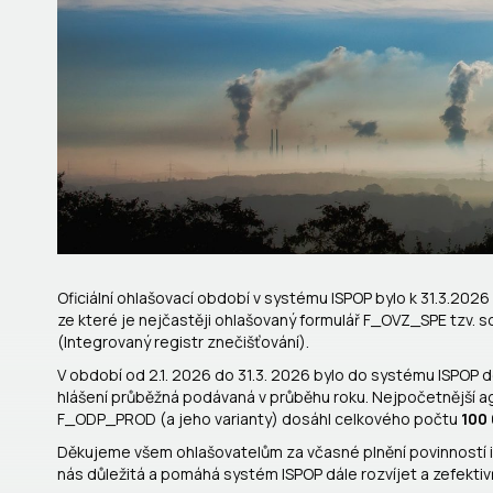
Oficiální ohlašovací období v systému ISPOP bylo k 31.3.202
ze které je nejčastěji ohlašovaný formulář F_OVZ_SPE tzv. 
(Integrovaný registr znečišťování).
V období od 2.1. 2026 do 31.3. 2026 bylo do systému ISPOP
hlášení průběžná podávaná v průběhu roku. Nejpočetnější
F_ODP_PROD (a jeho varianty) dosáhl celkového počtu
100
Děkujeme všem ohlašovatelům za včasné plnění povinností i
nás důležitá a pomáhá systém ISPOP dále rozvíjet a zefektiv