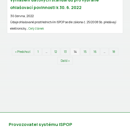
ohlašovací povinnosti k 30. 6. 2022
30 června, 2022
Údaje ohlašované prostřednictvím ISPOP se dle zákona č. 25/2008 Sb. předávají
elektronicky…
Celý článek
« Předchozí
1
…
12
13
14
15
16
…
18
Další »
Provozovatel systému ISPOP