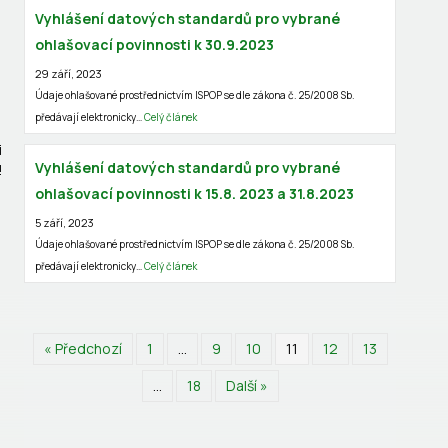
Vyhlášení datových standardů pro vybrané
ohlašovací povinnosti k 30.9.2023
29 září, 2023
Údaje ohlašované prostřednictvím ISPOP se dle zákona č. 25/2008 Sb.
předávají elektronicky…
Celý článek
i
Vyhlášení datových standardů pro vybrané
!
ohlašovací povinnosti k 15.8. 2023 a 31.8.2023
5 září, 2023
Údaje ohlašované prostřednictvím ISPOP se dle zákona č. 25/2008 Sb.
předávají elektronicky…
Celý článek
« Předchozí
1
…
9
10
11
12
13
…
18
Další »