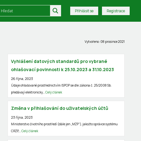
Přihlásit se
Registrace
Vytvořeno: 08 prosince 2021
Vyhlášení datových standardů pro vybrané
ohlašovací povinnosti k 25.10.2023 a 31.10.2023
26 října, 2023
Údaje ohlašované prostřednictvím ISPOP se dle zákona č. 25/2008 Sb.
předávají elektronicky…
Celý článek
Změna v přihlašování do uživatelských účtů
23 října, 2023
Ministerstvo životního prostředí (dále jen „MŽP“), jakožto správce systému
CRŽP,…
Celý článek