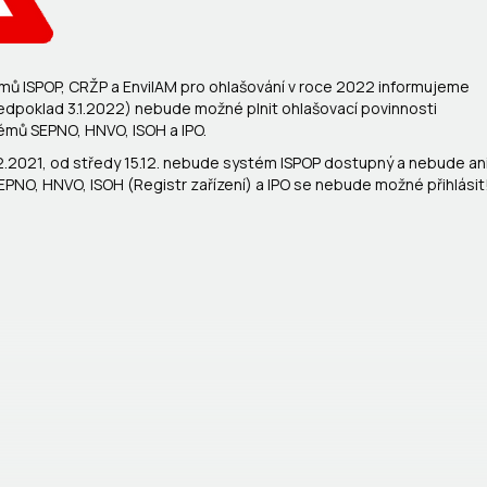
ů ISPOP, CRŽP a EnviIAM pro ohlašování v roce 2022 informujeme
ředpoklad 3.1.2022) nebude možné plnit ohlašovací povinnosti
émů SEPNO, HNVO, ISOH a IPO.
2.2021, od středy 15.12. nebude systém ISPOP dostupný a nebude an
O, HNVO, ISOH (Registr zařízení) a IPO se nebude možné přihlásit