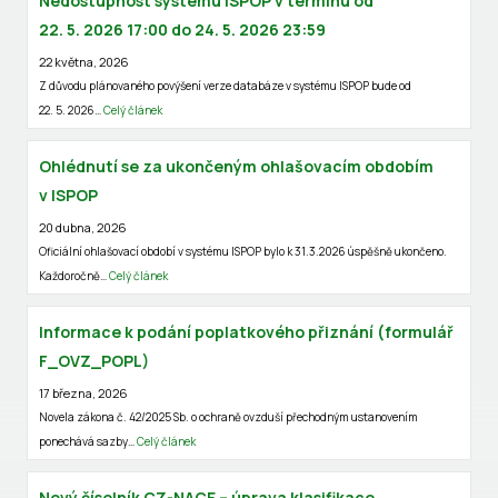
Nedostupnost systému ISPOP v termínu od
22. 5. 2026 17:00 do 24. 5. 2026 23:59
22 května, 2026
Z důvodu plánovaného povýšení verze databáze v systému ISPOP bude od
22. 5. 2026…
Celý článek
Ohlédnutí se za ukončeným ohlašovacím obdobím
v ISPOP
20 dubna, 2026
Oficiální ohlašovací období v systému ISPOP bylo k 31.3.2026 úspěšně ukončeno.
Každoročně…
Celý článek
Informace k podání poplatkového přiznání (formulář
F_OVZ_POPL)
17 března, 2026
Novela zákona č. 42/2025 Sb. o ochraně ovzduší přechodným ustanovením
ponechává sazby…
Celý článek
Nový číselník CZ-NACE – úprava klasifikace