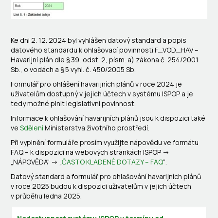
Ke dni 2. 12. 2024 byl vyhlášen datový standard a popis
datového standardu k ohlašovací povinnosti F_VOD_HAV –
Havarijní plán dle § 39, odst. 2, písm. a) zákona č. 254/2001
Sb., o vodách a § 5 vyhl. č. 450/2005 Sb.
Formulář pro ohlášení havarijních plánů v roce 2024 je
uživatelům dostupný v jejich účtech v systému ISPOP a je
tedy možné plnit legislativní povinnost.
Informace k ohlašování havarijních plánů jsou k dispozici také
ve
Sdělení
Ministerstva životního prostředí.
Při vyplnění formuláře prosím využijte nápovědu ve formátu
FAQ – k dispozici na webových stránkách ISPOP ->
„NÁPOVĚDA“ -> „
ČASTO KLADENÉ DOTAZY – FAQ
“.
Datový standard a formulář pro ohlašování havarijních plánů
v roce 2025 budou k dispozici uživatelům v jejich účtech
v průběhu ledna 2025.