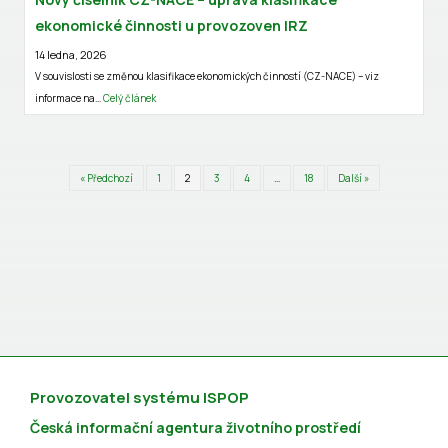
ekonomické činnosti u provozoven IRZ
14 ledna, 2026
V souvislosti se změnou klasifikace ekonomických činností (CZ-NACE) – viz
informace na…
Celý článek
« Předchozí
1
2
3
4
…
18
Další »
Provozovatel systému ISPOP
Česká informační agentura životního prostředí