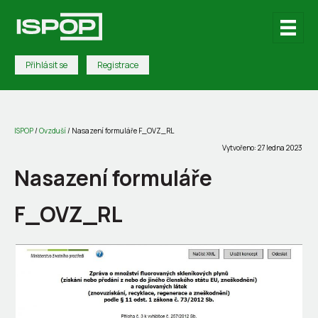
Přihlásit se
Registrace
ISPOP
/
Ovzduší
/
Nasazení formuláře F_OVZ_RL
Vytvořeno: 27 ledna 2023
Nasazení formuláře
F_OVZ_RL