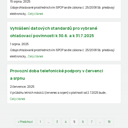
15 srpna, 2025
Údaje ohlašované prostřednictvím ISPOP se dle zákona č. 25/2008 Sb. předávají
elektronicky…
Celý článek
Vyhlášení datových standardů pro vybrané
ohlašovací povinnosti k 30.6. a k 31.7.2025
1 srpna, 2025
Údaje ohlašované prostřednictvím ISPOP se dle zákona č. 25/2008 Sb. předávají
elektronicky…
Celý článek
Provozní doba telefonické podpory v červenci
a srpnu
2 července, 2025
V průběhu letních měsíců (červenec a srpen) s platností od 2.7.2025 bude…
Celý článek
« Předchozí
1
…
3
4
5
6
7
…
18