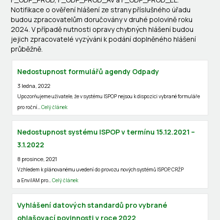
Notifikace o ověření hlášení ze strany příslušného úřadu
budou zpracovatelům doručovány v druhé polovině roku
2024. V případě nutnosti opravy chybných hlášení budou
jejich zpracovatelé vyzýváni k podání doplněného hlášení
průběžně.
Nedostupnost formulářů agendy Odpady
3 ledna, 2022
Upozorňujeme uživatele, že v systému ISPOP nejsou k dispozici vybrané formuláře
pro roční…
Celý článek
Nedostupnost systému ISPOP v termínu 15.12.2021 –
3.1.2022
8 prosince, 2021
Vzhledem k plánovanému uvedení do provozu nových systémů ISPOP, CRŽP
a EnviIAM pro…
Celý článek
Vyhlášení datových standardů pro vybrané
ohlašovací povinnosti v roce 2022