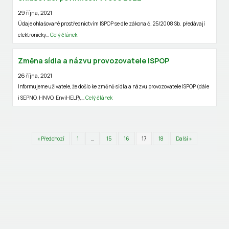
29 října, 2021
Údaje ohlašované prostřednictvím ISPOP se dle zákona č. 25/2008 Sb. předávají
elektronicky…
Celý článek
Změna sídla a názvu provozovatele ISPOP
26 října, 2021
Informujeme uživatele, že došlo ke změně sídla a názvu provozovatele ISPOP (dále
i SEPNO, HNVO, EnviHELP),…
Celý článek
« Předchozí
1
…
15
16
17
18
Další »