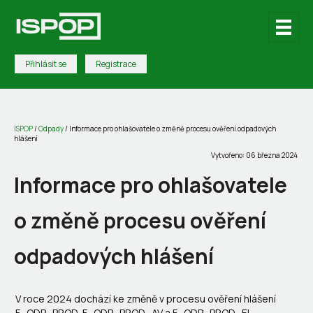
Přihlásit se
Registrace
ISPOP
/
Odpady
/
Informace pro ohlašovatele o změně procesu ověření odpadových
hlášení
Vytvořeno: 06 března 2024
Informace pro ohlašovatele
o změně procesu ověření
odpadových hlášení
V roce 2024 dochází ke změně v procesu ověření hlášení
F_ODP_PROD, F_ODP_PROD_AV a F_ODP_PROD_EL.